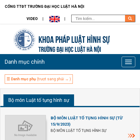
CỔNG TTĐT TRƯỜNG ĐẠI HỌC LUẬT HÀ NỘI
VIDEO
Khoa pháp luật Hình sự
TRƯỜNG ĐẠI HỌC LUẬT HÀ NỘI
Danh mục chính
Toggle
naviga
☰ Danh mục phụ
(trượt sang phải → )
Bộ môn Luật tố tụng hình sự
BỘ MÔN LUẬT TỐ TỤNG HÌNH SỰ (TỪ
15/9/2023)
BỘ MÔN LUẬT TỐ TỤNG HÌNH SỰ