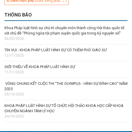
☰ Danh mục phụ
(trượt sang phải → )
THÔNG BÁO
Khoa Pháp luật hình sự chủ trì chuyên môn thành công Hội thảo quốc tế
với chủ đề “Phòng ngừa tội phạm xuyên quốc gia trong kỷ nguyên số”
26/02/2026
TIN VUI - KHOA PHÁP LUẬT HÌNH SỰ CÓ THÊM PHÓ GIÁO SƯ
12/11/2025
GIỚI THIỆU VỀ KHOA PHÁP LUẬT HÌNH SỰ
11/11/2025
VÒNG CHUNG KẾT CUỘC THI “THE OLYMPUS - HÌNH SỰ ĐỈNH CAO” NĂM
2025
29/10/2025
KHOA PHÁP LUẬT HÌNH SỰ TỔ CHỨC HỘI THẢO KHOA HỌC CẤP KHOA
CHUYÊN NGÀNH TÂM LÝ HỌC
24/10/2025