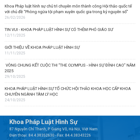
Khoa Pháp luật hình sự chủ trì chuyên môn thành công Hội thảo quốc tế
với chủ đề “Phòng ngừa tội phạm xuyên quốc gia trong kỷ nguyên số”
26/02/2026
TIN VUI - KHOA PHÁP LUẬT HÌNH SỰ CÓ THÊM PHÓ GIÁO SƯ
12/11/2025
GIỚI THIỆU VỀ KHOA PHÁP LUẬT HÌNH SỰ
11/11/2025
VÒNG CHUNG KẾT CUỘC THI “THE OLYMPUS - HÌNH SỰ ĐỈNH CAO” NĂM
2025
29/10/2025
KHOA PHÁP LUẬT HÌNH SỰ TỔ CHỨC HỘI THẢO KHOA HỌC CẤP KHOA
CHUYÊN NGÀNH TÂM LÝ HỌC
24/10/2025
Khoa Pháp Luật Hình Sự
87 Nguyễn Chí Thanh, P. Giảng Võ, Hà Nội, Việt Nam
Điện thoại: 84.4.38352630 - Fax: 84.4.38343226