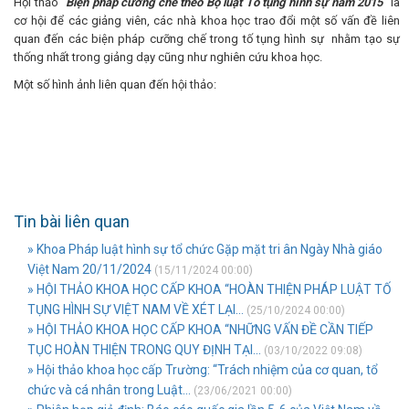
Hội thảo “
Biện pháp cưỡng chế theo Bộ luật Tố tụng hình sự năm 2015
” là
cơ hội để các giảng viên, các nhà khoa học trao đổi một số vấn đề liên
quan đến các biện pháp cưỡng chế trong tố tụng hình sự nhằm tạo sự
thống nhất trong giảng dạy cũng như nghiên cứu khoa học.
Một số hình ảnh liên quan đến hội thảo:
Tin bài liên quan
» Khoa Pháp luật hình sự tổ chức Gặp mặt tri ân Ngày Nhà giáo
Việt Nam 20/11/2024
(15/11/2024 00:00)
» HỘI THẢO KHOA HỌC CẤP KHOA “HOÀN THIỆN PHÁP LUẬT TỐ
TỤNG HÌNH SỰ VIỆT NAM VỀ XÉT LẠI...
(25/10/2024 00:00)
» HỘI THẢO KHOA HỌC CẤP KHOA “NHỮNG VẤN ĐỀ CẦN TIẾP
TỤC HOÀN THIỆN TRONG QUY ĐỊNH TẠI...
(03/10/2022 09:08)
» Hội thảo khoa học cấp Trường: “Trách nhiệm của cơ quan, tổ
chức và cá nhân trong Luật...
(23/06/2021 00:00)