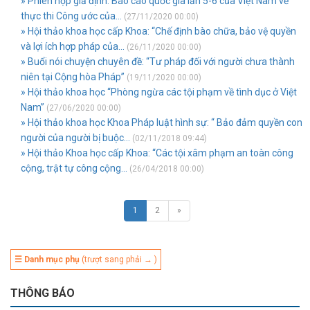
» Phiên họp giả định: Báo cáo quốc gia lần 5-6 của Việt Nam về
thực thi Công ước của...
(27/11/2020 00:00)
» Hội thảo khoa học cấp Khoa: “Chế định bào chữa, bảo vệ quyền
và lợi ích hợp pháp của...
(26/11/2020 00:00)
» Buổi nói chuyện chuyên đề: “Tư pháp đối với người chưa thành
niên tại Cộng hòa Pháp”
(19/11/2020 00:00)
» Hội thảo khoa học “Phòng ngừa các tội phạm về tình dục ở Việt
Nam”
(27/06/2020 00:00)
» Hội thảo khoa học Khoa Pháp luật hình sự: “ Bảo đảm quyền con
người của người bị buộc...
(02/11/2018 09:44)
» Hội thảo Khoa học cấp Khoa: “Các tội xâm phạm an toàn công
cộng, trật tự công cộng...
(26/04/2018 00:00)
1
2
»
☰ Danh mục phụ
(trượt sang phải → )
THÔNG BÁO