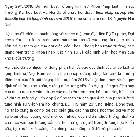
Ngày 29/5/2018, Bộ môn Luật Tố tụng hình sự, Khoa Pháp luật hình sự,
Trường Đại học Luật Hà Nội đã tổ chức hội thảo “
Biện pháp cưỡng chế
theo Bộ luật Tố tụng hình sự năm 2015
” dưới sự chủ trì của TS. Nguyễn Hải
Ninh.
Hội thảo đã diễn ra thành công với sự có mặt của đại diện Bộ Tư pháp, Đại
học Kiểm sát Hà Hội, Viện Kiểm sát nhân dân tối cao… Ngoài ra, hội thảo
còn có sự tham gia của đại diện các Khoa, Phòng ban trong trường; các
giảng viên trong Khoa Pháp luật hình sự và các sinh viên, học viên của
khoa, của trường.
Hội thảo đã có nhiều nội dung phân tích về các quy định của pháp luật tố
tụng hình sự Việt Nam về các biện pháp cưỡng chế, đặc biệt là những
điểm mới của Bộ luật tố tụng hình sự năm 2015 về nội dung này. Nhiều quy
định về những khó khăn, vướng mắc trong việc áp dụng các quy định này
của BLTTHS 2015 cũng được các đại biểu trong hội thảo trao đổi, bàn luận
và đưa ra một số ý kiến góp ý để hoàn thiện các quy định của pháp luật tố
tụng hình sự Việt Nam nói chung, BLTTHS năm 2015 nói riêng. Đồng thời,
hội thảo cũng là cơ hội để các diễn giả, các nhà khoa học trao đổi về một
số biện pháp cưỡng chế mới còn nhiều quan điểm chưa thống nhất và
chưa có văn bản hướng dẫn cụ thể như: giữ người trong trường hợp khẩn
cấp, tạm hoãn xuất cảnh, các biện pháp cưỡng chế đối với pháp nhân.