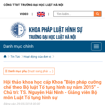
CỔNG TTĐT TRƯỜNG ĐẠI HỌC LUẬT HÀ NỘI
VIDEO
Khoa pháp luật Hình sự
TRƯỜNG ĐẠI HỌC LUẬT HÀ NỘI
Danh mục chính
Toggle
naviga
Tin Tức
Hoạt động của đơn vị
☰ Danh mục phụ
(trượt sang phải → )
Hội thảo khoa học cấp Khoa “Biện pháp cưỡng
chế theo Bộ luật Tố tụng hình sự năm 2015” -
Chủ trì: TS. Nguyễn Hải Ninh - Giảng viên Bộ
môn Luật Tố tụng hình sự
Đăng vào 29/05/2018 00:00