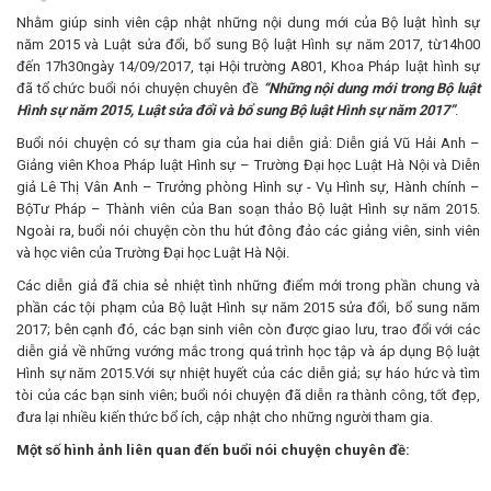
Nhằm giúp sinh viên cập nhật những nội dung mới của Bộ luật hình sự
năm 2015 và Luật sửa đổi, bổ sung Bộ luật Hình sự năm 2017, từ14h00
đến 17h30ngày 14/09/2017, tại Hội trường A801, Khoa Pháp luật hình sự
đã tổ chức buổi nói chuyện chuyên đề
“Những nội dung mới trong Bộ luật
Hình sự năm 2015, Luật sửa đổi và bổ sung Bộ luật Hình sự năm 2017”
.
Buổi nói chuyện có sự tham gia của hai diễn giả: Diễn giả Vũ Hải Anh –
Giảng viên Khoa Pháp luật Hình sự – Trường Đại học Luật Hà Nội và Diễn
giả Lê Thị Vân Anh – Trưởng phòng Hình sự - Vụ Hình sự, Hành chính –
BộTư Pháp – Thành viên của Ban soạn thảo Bộ luật Hình sự năm 2015.
Ngoài ra, buổi nói chuyện còn thu hút đông đảo các giảng viên, sinh viên
và học viên của Trường Đại học Luật Hà Nội.
Các diễn giả đã chia sẻ nhiệt tình những điểm mới trong phần chung và
phần các tội phạm của Bộ luật Hình sự năm 2015 sửa đổi, bổ sung năm
2017; bên cạnh đó, các bạn sinh viên còn được giao lưu, trao đổi với các
diễn giả về những vướng mắc trong quá trình học tập và áp dụng Bộ luật
Hình sự năm 2015.Với sự nhiệt huyết của các diễn giả; sự háo hức và tìm
tòi của các bạn sinh viên; buổi nói chuyện đã diễn ra thành công, tốt đẹp,
đưa lại nhiều kiến thức bổ ích, cập nhật cho những người tham gia.
Một số hình ảnh liên quan đến buổi nói chuyện chuyên đề: