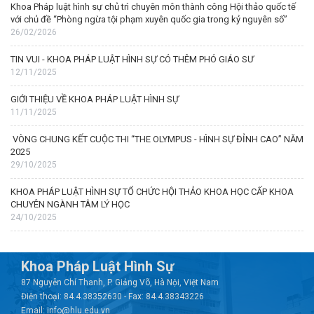
Khoa Pháp luật hình sự chủ trì chuyên môn thành công Hội thảo quốc tế
với chủ đề “Phòng ngừa tội phạm xuyên quốc gia trong kỷ nguyên số”
26/02/2026
TIN VUI - KHOA PHÁP LUẬT HÌNH SỰ CÓ THÊM PHÓ GIÁO SƯ
12/11/2025
GIỚI THIỆU VỀ KHOA PHÁP LUẬT HÌNH SỰ
11/11/2025
VÒNG CHUNG KẾT CUỘC THI “THE OLYMPUS - HÌNH SỰ ĐỈNH CAO” NĂM
2025
29/10/2025
KHOA PHÁP LUẬT HÌNH SỰ TỔ CHỨC HỘI THẢO KHOA HỌC CẤP KHOA
CHUYÊN NGÀNH TÂM LÝ HỌC
24/10/2025
Khoa Pháp Luật Hình Sự
87 Nguyễn Chí Thanh, P. Giảng Võ, Hà Nội, Việt Nam
Điện thoại: 84.4.38352630 - Fax: 84.4.38343226
Email: info@hlu.edu.vn