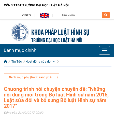
CỔNG TTĐT TRƯỜNG ĐẠI HỌC LUẬT HÀ NỘI
VIDEO
Khoa pháp luật Hình sự
TRƯỜNG ĐẠI HỌC LUẬT HÀ NỘI
Danh mục chính
Toggle
naviga
Tin Tức
Hoạt động của đơn vị
☰ Danh mục phụ
(trượt sang phải → )
Chương trình nói chuyện chuyên đề: “Những
nội dung mới trong Bộ luật Hình sự năm 2015,
Luật sửa đổi và bổ sung Bộ luật Hình sự năm
2017”
Đăng vào 21/09/2017 00:00