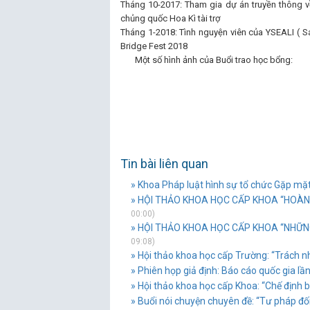
Tháng 10-2017: Tham gia dự án truyền thông v
chủng quốc Hoa Kì tài trợ
Tháng 1-2018: Tình nguyện viên của YSEALI ( 
Bridge Fest 2018
Một số hình ảnh của Buổi trao học bổng:
Tin bài liên quan
» Khoa Pháp luật hình sự tổ chức Gặp mặ
» HỘI THẢO KHOA HỌC CẤP KHOA “HOÀN T
00:00)
» HỘI THẢO KHOA HỌC CẤP KHOA “NHỮNG
09:08)
» Hội thảo khoa học cấp Trường: “Trách nh
» Phiên họp giả định: Báo cáo quốc gia lần
» Hội thảo khoa học cấp Khoa: “Chế định b
» Buổi nói chuyện chuyên đề: “Tư pháp đố