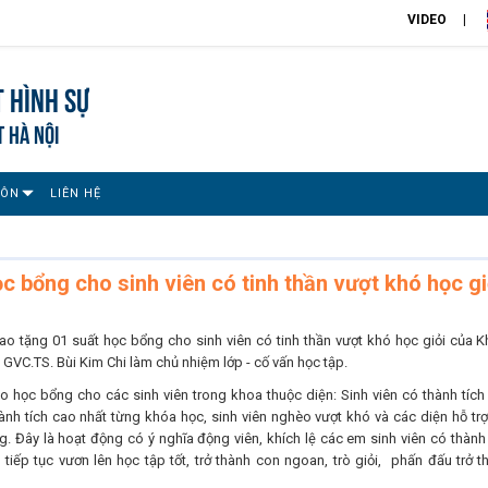
VIDEO
 Hình sự
T HÀ NỘI
MÔN
LIÊN HỆ
c bổng cho sinh viên có tinh thần vượt khó học gi
ao tặng 01 suất học bổng cho sinh viên có tinh thần vượt khó học giỏi của K
GVC.TS. Bùi Kim Chi làm chủ nhiệm lớp - cố vấn học tập.
 học bổng cho các sinh viên trong khoa thuộc diện: Sinh viên có thành tích
hành tích cao nhất từng khóa học, sinh viên nghèo vượt khó và các diện hỗ trợ
ng. Đây là hoạt động có ý nghĩa động viên, khích lệ các em sinh viên có thành 
iếp tục vươn lên học tập tốt, trở thành con ngoan, trò giỏi, phấn đấu trở t