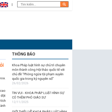
THÔNG BÁO
ỏi
Khoa Pháp luật hình sự chủ trì chuyên
môn thành công Hội thảo quốc tế với
chủ đề “Phòng ngừa tội phạm xuyên
hoa.
quốc gia trong kỷ nguyên số”
26/02/2026
 cao
TIN VUI - KHOA PHÁP LUẬT HÌNH SỰ
 đột
CÓ THÊM PHÓ GIÁO SƯ
tích
12/11/2025
hành
GIỚI THIỆU VỀ KHOA PHÁP LUẬT HÌNH