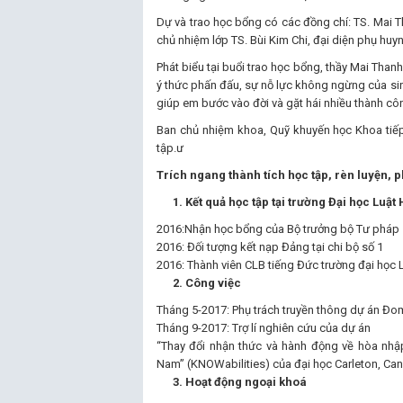
Dự và trao học bổng có các đồng chí: TS. Mai 
chủ nhiệm lớp TS. Bùi Kim Chi, đại diện phụ huy
Phát biểu tại buổi trao học bổng, thầy Mai Thanh
ý thức phấn đấu, sự nỗ lực không ngừng của sinh
giúp em bước vào đời và gặt hái nhiều thành cô
Ban chủ nhiệm khoa, Quỹ khuyến học Khoa tiếp 
tập.ư
Trích ngang thành tích học tập, rèn luyện, 
1. Kết quả học tập tại trường Đại học Luật 
2016:Nhận học bổng của Bộ trưởng bộ Tư pháp
2016: Đối tượng kết nạp Đảng tại chi bộ số 1
2016: Thành viên CLB tiếng Đức trường đại học 
2. Công việc
Tháng 5-2017: Phụ trách truyền thông dự án Đ
Tháng 9-2017: Trợ lí nghiên cứu của dự án
“Thay đổi nhận thức và hành động về hòa nhập
Nam” (KNOWabilities) của đại học Carleton, Ca
3. Hoạt động ngoại khoá