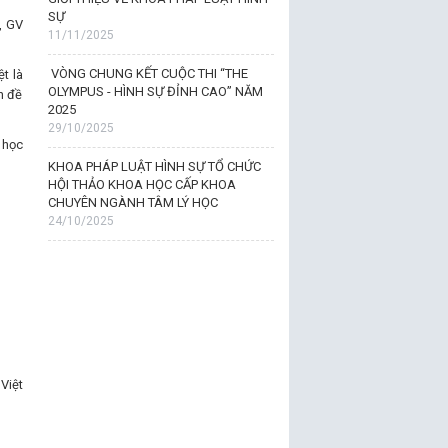
SỰ
, GV
11/11/2025
VÒNG CHUNG KẾT CUỘC THI “THE
t là
OLYMPUS - HÌNH SỰ ĐỈNH CAO” NĂM
n đề
2025
29/10/2025
 học
KHOA PHÁP LUẬT HÌNH SỰ TỔ CHỨC
HỘI THẢO KHOA HỌC CẤP KHOA
CHUYÊN NGÀNH TÂM LÝ HỌC
24/10/2025
Việt