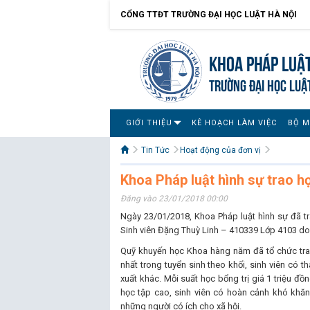
CỔNG TTĐT TRƯỜNG ĐẠI HỌC LUẬT HÀ NỘI
Khoa pháp luật
TRƯỜNG ĐẠI HỌC LUẬ
GIỚI THIỆU
KÊ HOẠCH LÀM VIỆC
BỘ 
Tin Tức
Hoạt động của đơn vị
Khoa Pháp luật hình sự trao họ
Đăng vào 23/01/2018 00:00
Ngày 23/01/2018, Khoa Pháp luật hình sự đã tr
Sinh viên Đặng Thuỳ Linh – 410339 Lớp 4103 do 
Quỹ khuyến học Khoa hàng năm đã tổ chức trao
nhất trong tuyển sinh theo khối, sinh viên có t
xuất khác. Mỗi suất học bổng trị giá 1 triệu đồ
học tập cao, sinh viên có hoàn cảnh khó khăn t
những người có ích cho xã hội.