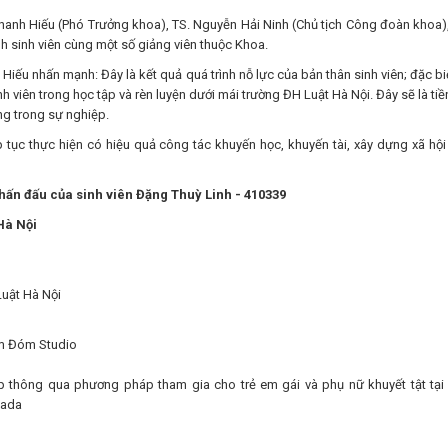
Thanh Hiếu (Phó Trưởng khoa), TS. Nguyễn Hải Ninh (Chủ tịch Công đoàn khoa)
nh sinh viên cùng một số giảng viên thuộc Khoa.
 Hiếu nhấn mạnh: Đây là kết quả quá trình nỗ lực của bản thân sinh viên; đặc biệ
 viên trong học tập và rèn luyện dưới mái trường ĐH Luật Hà Nội. Đây sẽ là tiề
ng trong sự nghiệp.
tục thực hiện có hiệu quả công tác khuyến học, khuyến tài, xây dựng xã hội
phấn đấu của sinh viên Đặng Thuỳ Linh - 410339
Hà Nội
Luật Hà Nội
om Đóm Studio
 thông qua phương pháp tham gia cho trẻ em gái và phụ nữ khuyết tật tại 
nada