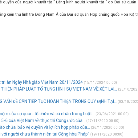
ề quyền của người khuyết tật “ Lăng kính người khuyết tật “ do Đại sứ quán
Sáng kiến thủ lĩnh trẻ Đông Nam Á của Đại sứ quán Hợp chủng quốc Hoa Kì) t
t tri ân Ngày Nhà giáo Việt Nam 20/11/2024
(15/11/2024 00:00)
HIỆN PHÁP LUẬT TỐ TỤNG HÌNH SỰ VIỆT NAM VỀ XÉT LẠI...
(25/10/202
 VẤN ĐỀ CẦN TIẾP TỤC HOÀN THIỆN TRONG QUY ĐỊNH TẠI...
(03/10/202
iệm của cơ quan, tổ chức và cá nhân trong Luật...
(23/06/2021 00:00)
 5-6 của Việt Nam về thực thi Công ước của...
(27/11/2020 00:00)
ào chữa, bảo vệ quyền và lợi ích hợp pháp của...
(26/11/2020 00:00)
i với người chưa thành niên tại Cộng hòa Pháp”
(19/11/2020 00:00)