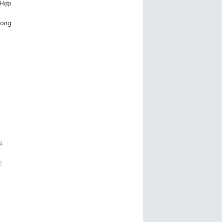
 Hợp
rong
4
2