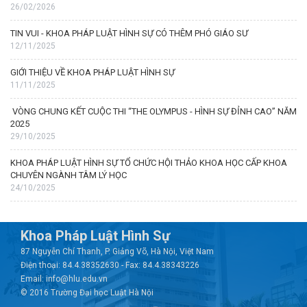
26/02/2026
TIN VUI - KHOA PHÁP LUẬT HÌNH SỰ CÓ THÊM PHÓ GIÁO SƯ
12/11/2025
GIỚI THIỆU VỀ KHOA PHÁP LUẬT HÌNH SỰ
11/11/2025
VÒNG CHUNG KẾT CUỘC THI “THE OLYMPUS - HÌNH SỰ ĐỈNH CAO” NĂM
2025
29/10/2025
KHOA PHÁP LUẬT HÌNH SỰ TỔ CHỨC HỘI THẢO KHOA HỌC CẤP KHOA
CHUYÊN NGÀNH TÂM LÝ HỌC
24/10/2025
Khoa Pháp Luật Hình Sự
87 Nguyễn Chí Thanh, P. Giảng Võ, Hà Nội, Việt Nam
Điện thoại: 84.4.38352630 - Fax: 84.4.38343226
Email: info@hlu.edu.vn
© 2016 Trường Đại học Luật Hà Nội