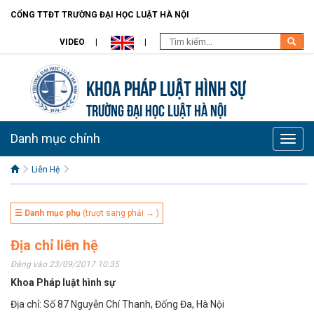
CỔNG TTĐT TRƯỜNG ĐẠI HỌC LUẬT HÀ NỘI
VIDEO
Khoa pháp luật Hình sự
TRƯỜNG ĐẠI HỌC LUẬT HÀ NỘI
Danh mục chính
Toggle
naviga
Liên Hệ
☰ Danh mục phụ
(trượt sang phải → )
Địa chỉ liên hệ
Đăng vào 23/09/2017 10:35
Khoa Pháp luật hình sự
Địa chỉ: Số 87 Nguyễn Chí Thanh, Đống Đa, Hà Nội