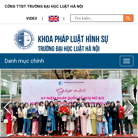
CỔNG TTĐT TRƯỜNG ĐẠI HỌC LUẬT HÀ NỘI
VIDEO
Khoa pháp luật Hình sự
TRƯỜNG ĐẠI HỌC LUẬT HÀ NỘI
Danh mục chính
Toggle
naviga