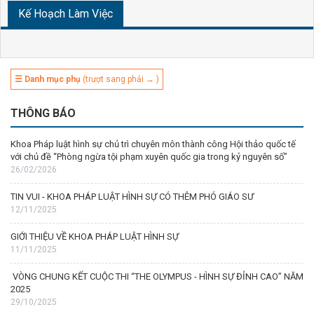
Kế Hoạch Làm Việc
☰ Danh mục phụ
(trượt sang phải → )
THÔNG BÁO
Khoa Pháp luật hình sự chủ trì chuyên môn thành công Hội thảo quốc tế
với chủ đề “Phòng ngừa tội phạm xuyên quốc gia trong kỷ nguyên số”
26/02/2026
TIN VUI - KHOA PHÁP LUẬT HÌNH SỰ CÓ THÊM PHÓ GIÁO SƯ
12/11/2025
GIỚI THIỆU VỀ KHOA PHÁP LUẬT HÌNH SỰ
11/11/2025
VÒNG CHUNG KẾT CUỘC THI “THE OLYMPUS - HÌNH SỰ ĐỈNH CAO” NĂM
2025
29/10/2025