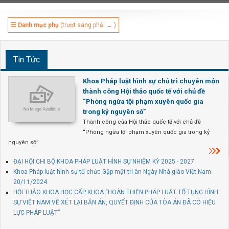
☰ Danh mục phụ
(trượt sang phải → )
Tin Tức
Khoa Pháp luật hình sự chủ trì chuyên môn
thành công Hội thảo quốc tế với chủ đề
“Phòng ngừa tội phạm xuyên quốc gia
trong kỷ nguyên số”
Thành công của Hội thảo quốc tế với chủ đề
“Phòng ngừa tội phạm xuyên quốc gia trong kỷ
nguyên số”
ĐẠI HỘI CHI BỘ KHOA PHÁP LUẬT HÌNH SỰ NHIỆM KỲ 2025 - 2027
Khoa Pháp luật hình sự tổ chức Gặp mặt tri ân Ngày Nhà giáo Việt Nam
20/11/2024
HỘI THẢO KHOA HỌC CẤP KHOA “HOÀN THIỆN PHÁP LUẬT TỐ TỤNG HÌNH
SỰ VIỆT NAM VỀ XÉT LẠI BẢN ÁN, QUYẾT ĐỊNH CỦA TÒA ÁN ĐÃ CÓ HIỆU
LỰC PHÁP LUẬT”