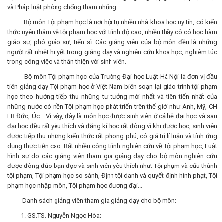
và Pháp luật phòng chống tham nhũng.
Bộ môn Tội phạm học là nơi hội tụ nhiều nhà khoa học uy tín, có kiến
thức uyên thâm về tội phạm học với trình độ cao, nhiều thầy cô có học hàm
giáo sư, phó giáo sư, tiến sĩ. Các giảng viên của bộ môn đều là những
người rất nhiệt huyết trong giảng dạy và nghiên cứu khoa học, nghiêm túc
trong công việc và thân thiện với sinh viên.
Bộ môn Tội phạm học của Trường Đại học Luật Hà Nội là đơn vị đầu
tiên giảng dạy Tội phạm học ở Việt Nam biên soạn lại giáo trình tội phạm
học theo hướng tiếp thu những tư tưởng mới nhất và tiên tiến nhất của
những nước có nền Tội phạm học phát triển trên thế giới như Anh, Mỹ, CH
LB Đức, Úc... Vì vậy, đây là môn học được sinh viên ở cả hệ đại học và sau
đại học đều rất yêu thích và đăng kí học rất đông vì khi được học, sinh viên
được tiếp thu những kiến thức rất phong phú, có giá trị lí luận và tính ứng
dụng thực tiễn cao. Rất nhiều công trình nghiên cứu về Tội phạm học, Luật
hình sự do các giảng viên tham gia giảng dạy cho bộ môn nghiên cứu
được đông đảo bạn đọc và sinh viên yêu thích như: Tội phạm và cấu thành
tội phạm, Tội phạm học so sánh, Định tội danh và quyết định hình phạt, Tội
phạm học nhập môn, Tội phạm học đương đại...
Danh sách giảng viên tham gia giảng dạy cho bộ môn:
GS.TS. Nguyễn Ngọc Hòa;