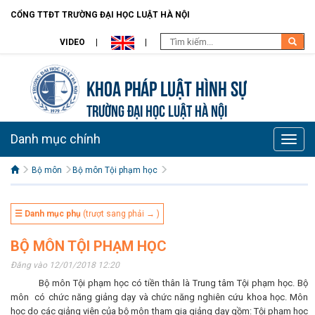
CỔNG TTĐT TRƯỜNG ĐẠI HỌC LUẬT HÀ NỘI
VIDEO
Khoa pháp luật Hình sự
TRƯỜNG ĐẠI HỌC LUẬT HÀ NỘI
Danh mục chính
Toggle
naviga
Bộ môn
Bộ môn Tội phạm học
☰ Danh mục phụ
(trượt sang phải → )
BỘ MÔN TỘI PHẠM HỌC
Đăng vào 12/01/2018 12:20
Bộ môn Tội phạm học có tiền thân là Trung tâm Tội phạm học. Bộ
môn có chức năng giảng dạy và chức năng nghiên cứu khoa học. Môn
học do các giảng viên của bộ môn tham gia giảng dạy gồm: Tội phạm học