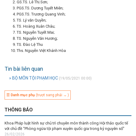
GS.TS. Lê Thị Sơn;
PGS.TS. Dương Tuyết Miên;
PGS.TS. Trương Quang Vinh;
TS. Lý văn Quyền;
TS. Hoàng Xuân Châu;
TS. Nguyễn Tuyết Mai;
TS. Nguyễn Văn Hương;
TS. Đào Lệ Thu
Ths. Nguyễn Việt Khánh Hòa
Tin bài liên quan
» BỘ MÔN TỘI PHẠM HỌC
(19/05/2021 00:00)
☰ Danh mục phụ
(trượt sang phải → )
THÔNG BÁO
Khoa Pháp luật hình sự chủ trì chuyên môn thành công Hội thảo quốc tế
với chủ đề “Phòng ngừa tội phạm xuyên quốc gia trong kỷ nguyên số”
26/02/2026