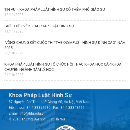
TIN VUI - KHOA PHÁP LUẬT HÌNH SỰ CÓ THÊM PHÓ GIÁO SƯ
12/11/2025
GIỚI THIỆU VỀ KHOA PHÁP LUẬT HÌNH SỰ
11/11/2025
VÒNG CHUNG KẾT CUỘC THI “THE OLYMPUS - HÌNH SỰ ĐỈNH CAO” NĂM
2025
29/10/2025
KHOA PHÁP LUẬT HÌNH SỰ TỔ CHỨC HỘI THẢO KHOA HỌC CẤP KHOA
CHUYÊN NGÀNH TÂM LÝ HỌC
24/10/2025
Khoa Pháp Luật Hình Sự
87 Nguyễn Chí Thanh, P. Giảng Võ, Hà Nội, Việt Nam
Điện thoại: 84.4.38352630 - Fax: 84.4.38343226
Email: info@hlu.edu.vn
© 2016 Trường Đại học Luật Hà Nội