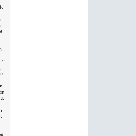
iệu
ảm
n
ết
,
ới
hái
,
Hà
ễn
môn
sự,
ần
ực
bộ