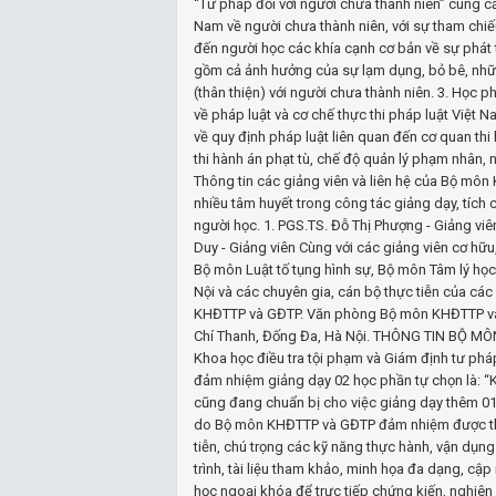
“Tư pháp đối với người chưa thành niên” cung cấ
Nam về người chưa thành niên, với sự tham chiế
đến người học các khía cạnh cơ bản về sự phát t
gồm cả ảnh hưởng của sự lạm dụng, bỏ bê, nhữn
(thân thiện) với người chưa thành niên. 3. Học p
về pháp luật và cơ chế thực thi pháp luật Việt 
về quy định pháp luật liên quan đến cơ quan thi h
thi hành án phạt tù, chế độ quản lý phạm nhân, n
Thông tin các giảng viên và liên hệ của Bộ mô
nhiều tâm huyết trong công tác giảng dạy, tích 
người học. 1. PGS.TS. Đỗ Thị Phượng - Giảng viê
Duy - Giảng viên Cùng với các giảng viên cơ hữu
Bộ môn Luật tố tụng hình sự, Bộ môn Tâm lý họ
Nội và các chuyên gia, cán bộ thực tiễn của c
KHĐTTP và GĐTP. Văn phòng Bộ môn KHĐTTP và 
Chí Thanh, Đống Đa, Hà Nội. THÔNG TIN BỘ MÔ
Khoa học điều tra tội phạm và Giám định tư ph
đảm nhiệm giảng dạy 02 học phần tự chọn là: “K
cũng đang chuẩn bị cho việc giảng dạy thêm 01 h
do Bộ môn KHĐTTP và GĐTP đảm nhiệm được thiế
tiễn, chú trọng các kỹ năng thực hành, vận dụng 
trình, tài liệu tham khảo, minh họa đa dạng, cập
học ngoại khóa để trực tiếp chứng kiến, nghiên