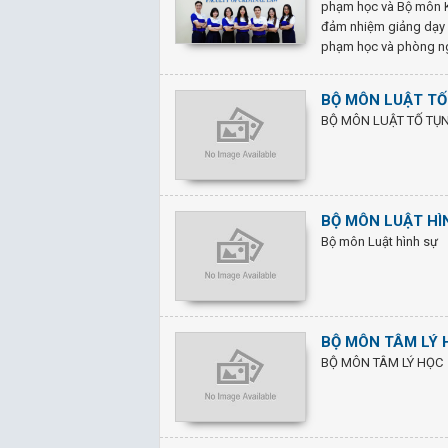
phạm học và Bộ môn K
đảm nhiệm giảng dạy 0
phạm học và phòng ngừ
BỘ MÔN LUẬT TỐ 
BỘ MÔN LUẬT TỐ TỤ
BỘ MÔN LUẬT HÌN
Bộ môn Luật hình sự
BỘ MÔN TÂM LÝ H
BỘ MÔN TÂM LÝ HỌC