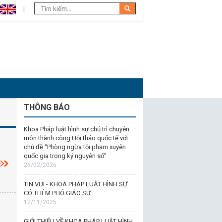
THÔNG BÁO
Khoa Pháp luật hình sự chủ trì chuyên
môn thành công Hội thảo quốc tế với
chủ đề “Phòng ngừa tội phạm xuyên
quốc gia trong kỷ nguyên số”
26/02/2026
TIN VUI - KHOA PHÁP LUẬT HÌNH SỰ
CÓ THÊM PHÓ GIÁO SƯ
12/11/2025
GIỚI THIỆU VỀ KHOA PHÁP LUẬT HÌNH