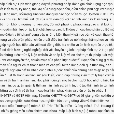
háp hình sự. Lịch trình giảng dạy và phương pháp đánh giá chất lượng học tập
ề kiến thức, kỹ năng, thái độ của từng học phần, điều chỉnh phù hợp với từng 
. Hàng năm, số lượng sinh viên đăng ký các học phần thuộc Bộ môn KHĐTTP 
à nhu cầu tìm hiểu rất lớn của sinh viên đối với các lĩnh vực này. Đây cũng là
 Bộ môn không ngừng nghiên cứu, đổi mới phương pháp, nâng cao chất lượng
 nguồn nhân lực pháp luật chất lượng cao. II. Thông tin các học phần do Bộ m
 điều tra tội phạm” cung cấp những kiến thức lý luận cơ bản về cách thức tổ
chung và các biện pháp, chiến thuật điều tra hình sự nói riêng nhằm phục vụ hiệ
úp người học tiếp cận với hoạt động điều tra nhiều vụ án hình sự trên thực tế,
 và có định hướng nghề nghiệp đối với chuyên ngành tư pháp hình sự. 2. Học ph
p những kiến thức lý luận cơ bản về pháp luật và cơ chế thực thi pháp luật Việt
u với các nguyên tắc, chuẩn mực của pháp luật quốc tế. Học phần cũng giới th
riển của người chưa thành niên và các yếu tố tác động đến quá trình này, bao
g trải nghiệm bất lợi khác cũng như sự cần thiết của những can thiệp nhạy c
hần “Luật thi hành án hình sự” (dự kiến) cung cấp những kiến thức lý luận cơ bả
Nam về thi hành án hình sự. Học phần cũng trang bị cho người học những hiểu bi
ành án, cơ quản quản lý thi hành án hình sự, trình tự, thủ tục thi hành án tử hình
hững quy định về thi hành các loại hình phạt khác và biện pháp tư pháp. III.
n KHĐTTP và GĐTP Hiện nay, Bộ môn KHĐTTP và GĐTP có 03 giảng viên cơ hữu v
cực trong nghiên cứu khoa học, nghiêm túc trong công việc và thân thiện với
n cao cấp, Trưởng Bộ môn 2. TS. Trần Thị Thu Hiền - Giảng viên 3. ThS. Hoàng T
, nhiều giảng viên kiêm nhiệm của Khoa Pháp luật hình sự (Bộ môn Luật hình sự