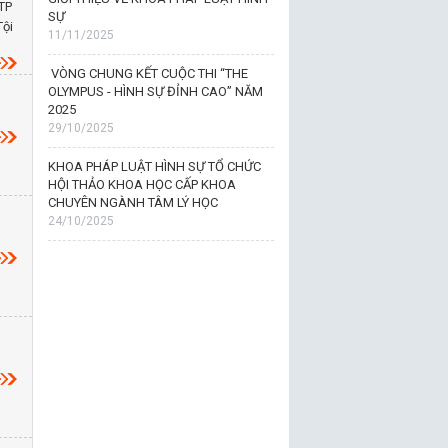
TP
SỰ
Tội
11/11/2025
VÒNG CHUNG KẾT CUỘC THI “THE
OLYMPUS - HÌNH SỰ ĐỈNH CAO” NĂM
2025
29/10/2025
KHOA PHÁP LUẬT HÌNH SỰ TỔ CHỨC
HỘI THẢO KHOA HỌC CẤP KHOA
CHUYÊN NGÀNH TÂM LÝ HỌC
24/10/2025