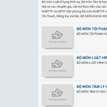
Bộ môn Luật tố tụng hình sự, Bộ môn Tâm lý họ
Nội và các chuyên gia, cán bộ thực tiễn của c
KHĐTTP và GĐTP. Văn phòng Bộ môn KHĐTTP và 
Chí Thanh, Đống Đa, Hà Nội. BỘ MÔN KHOA H
BỘ MÔN TỘI PHẠ
BỘ MÔN TỘI PHẠM H
BỘ MÔN LUẬT HÌ
BỘ MÔN LUẬT HÌNH SỰ
BỘ MÔN TÂM LÝ 
BỘ MÔN TÂM LÝ HỌC (