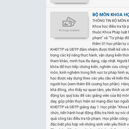
BỘ MÔN KHOA HỌ
THÔNG TIN BỘ MÔN KH
Khoa học điều tra tộ
thuộc Khoa Pháp luật 
phạm” và “Tư pháp đối
thêm 01 học phần tự ch
KHĐTTP và GĐTP đảm nhiệm được thiết kế với nộ
trọng các kỹ năng thực hành, vận dụng kiến thức đ
tham khảo, minh họa đa dạng, cập nhật. Người h
khóa để trực tiếp chứng kiến, nghiên cứu công 
môn, kinh nghiệm trong lĩnh vực tư pháp hình s
học được xây dựng theo các yêu cầu về kiến thứ
người học (xem thêm Đề cương học phần). Hàn
khá đông, cho thấy sự quan tâm, yêu thích và nhu
động lực quý báu để các giảng viên của Bộ mô
dạy, góp phần thực hiện sứ mạng đào tạo nguồn
KHĐTTP và GĐTP giảng dạy 1. Học phần “Khoa học
chức, tiến hành hoạt động điều tra hình sự nói 
quả công tác điều tra tội phạm. Học phần cũng gi
đặc biệt phù hợp với những sinh viên yêu thích