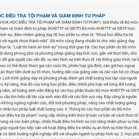
C ĐIỀU TRA TỘI PHẠM VÀ GIÁM ĐỊNH TƯ PHÁP
OA HỌC ĐIỀU TRA TỘI PHẠM VÀ GIÁM ĐỊNH TƯ PHÁP I. Giới thiệu về Bộ môn
i phạm và Giám định tư pháp (KHĐTTP và GĐTP) Bộ môn KHĐTTP và GĐTP trực
hình sự, đảm nhiệm giảng dạy 02 học phần tự chọn là: “Khoa học điều tra tội
 với người chưa thành niên”. Bộ môn cũng đang chuẩn bị cho việc giảng dạy
ọn là: “Luật thi hành án hình sự” trong thời gian tới. Các học phần do Bộ môn
i dung phong phú và phương pháp giảng dạy tích cực, gắn với thực tiễn, chú
ể giải quyết các vấn đề, vụ việc hình sự trên thực tế. Hệ thống giáo trình, tài l
ọc có thể được tham gia các cuộc thi, phiên họp giả định, các giờ học ngoại
tác thực tiễn dưới sự tổ chức, hướng dẫn của giảng viên và các cán bộ có chu
ự. Lịch trình giảng dạy và phương pháp đánh giá chất lượng học tập của người
c, kỹ năng, thái độ của từng học phần, điều chỉnh phù hợp với từng đối tượng
g năm, số lượng sinh viên đăng ký các học phần thuộc Bộ môn KHĐTTP và GĐT
 cầu tìm hiểu rất lớn của sinh viên đối với các lĩnh vực này. Đây cũng là nguồn
n không ngừng nghiên cứu, đổi mới phương pháp, nâng cao chất lượng giảng
 nhân lực pháp luật chất lượng cao. II. Thông tin các học phần do Bộ môn
 điều tra tội phạm” cung cấp những kiến thức lý luận cơ bản về cách thức tổ
chung và các biện pháp, chiến thuật điều tra hình sự nói riêng nhằm phục vụ hiệ
úp người học tiếp cận với hoạt động điều tra nhiều vụ án hình sự trên thực tế,
 và có định hướng nghề nghiệp đối với chuyên ngành tư pháp hình sự. 2. Học ph