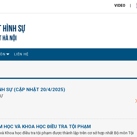
VIDEO
 Hình sự
T HÀ NỘI
MÔN
LIÊN HỆ
NH SỰ (CẬP NHẬT 20/4/2025)
SỰ
M HỌC VÀ KHOA HỌC ĐIỀU TRA TỘI PHẠM
à Khoa học điều tra tội phạm được thành lập trên cơ sở hợp nhất Bộ môn Tội