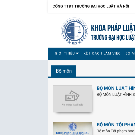
CỔNG TTĐT TRƯỜNG ĐẠI HỌC LUẬT HÀ NỘI
Khoa pháp luật
TRƯỜNG ĐẠI HỌC LUẬ
GIỚI THIỆU
KÊ HOẠCH LÀM VIỆC
BỘ 
Bộ môn
BỘ MÔN LUẬT HÌ
BỘ MÔN LUẬT HÌNH 
BỘ MÔN TỘI PHẠ
Bộ môn Tội phạm học v