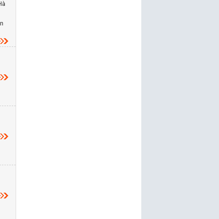
Hà
ễn