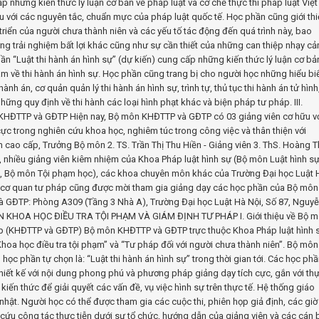
p những kiến thức lý luận cơ bản về pháp luật và cơ chế thực thi pháp luật Việt
u với các nguyên tắc, chuẩn mực của pháp luật quốc tế. Học phần cũng giới th
riển của người chưa thành niên và các yếu tố tác động đến quá trình này, bao
g trải nghiệm bất lợi khác cũng như sự cần thiết của những can thiệp nhạy c
hần “Luật thi hành án hình sự” (dự kiến) cung cấp những kiến thức lý luận cơ bả
Nam về thi hành án hình sự. Học phần cũng trang bị cho người học những hiểu bi
ành án, cơ quản quản lý thi hành án hình sự, trình tự, thủ tục thi hành án tử hình
hững quy định về thi hành các loại hình phạt khác và biện pháp tư pháp. III.
n KHĐTTP và GĐTP Hiện nay, Bộ môn KHĐTTP và GĐTP có 03 giảng viên cơ hữu v
cực trong nghiên cứu khoa học, nghiêm túc trong công việc và thân thiện với
n cao cấp, Trưởng Bộ môn 2. TS. Trần Thị Thu Hiền - Giảng viên 3. ThS. Hoàng T
, nhiều giảng viên kiêm nhiệm của Khoa Pháp luật hình sự (Bộ môn Luật hình sự
c, Bộ môn Tội phạm học), các khoa chuyên môn khác của Trường Đại học Luật 
ác cơ quan tư pháp cũng được mời tham gia giảng dạy các học phần của Bộ môn
GĐTP: Phòng A309 (Tầng 3 Nhà A), Trường Đại học Luật Hà Nội, Số 87, Nguy
N KHOA HỌC ĐIỀU TRA TỘI PHẠM VÀ GIÁM ĐỊNH TƯ PHÁP I. Giới thiệu về Bộ 
áp (KHĐTTP và GĐTP) Bộ môn KHĐTTP và GĐTP trực thuộc Khoa Pháp luật hình 
hoa học điều tra tội phạm” và “Tư pháp đối với người chưa thành niên”. Bộ môn
ọc phần tự chọn là: “Luật thi hành án hình sự” trong thời gian tới. Các học ph
t kế với nội dung phong phú và phương pháp giảng dạy tích cực, gắn với th
kiến thức để giải quyết các vấn đề, vụ việc hình sự trên thực tế. Hệ thống giáo
 nhật. Người học có thể được tham gia các cuộc thi, phiên họp giả định, các giờ
 cứu công tác thực tiễn dưới sự tổ chức, hướng dẫn của giảng viên và các cán 