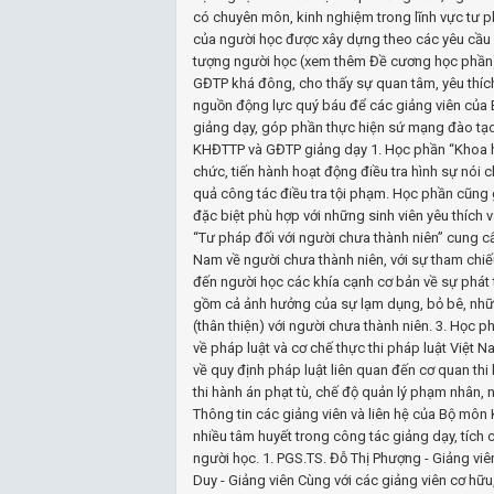
có chuyên môn, kinh nghiệm trong lĩnh vực tư p
của người học được xây dựng theo các yêu cầu v
tượng người học (xem thêm Đề cương học phần)
GĐTP khá đông, cho thấy sự quan tâm, yêu thích v
nguồn động lực quý báu để các giảng viên của
giảng dạy, góp phần thực hiện sứ mạng đào tạo
KHĐTTP và GĐTP giảng dạy 1. Học phần “Khoa học
chức, tiến hành hoạt động điều tra hình sự nói 
quả công tác điều tra tội phạm. Học phần cũng gi
đặc biệt phù hợp với những sinh viên yêu thích
“Tư pháp đối với người chưa thành niên” cung cấ
Nam về người chưa thành niên, với sự tham chiế
đến người học các khía cạnh cơ bản về sự phát t
gồm cả ảnh hưởng của sự lạm dụng, bỏ bê, nhữn
(thân thiện) với người chưa thành niên. 3. Học p
về pháp luật và cơ chế thực thi pháp luật Việt 
về quy định pháp luật liên quan đến cơ quan thi h
thi hành án phạt tù, chế độ quản lý phạm nhân, n
Thông tin các giảng viên và liên hệ của Bộ mô
nhiều tâm huyết trong công tác giảng dạy, tích 
người học. 1. PGS.TS. Đỗ Thị Phượng - Giảng viê
Duy - Giảng viên Cùng với các giảng viên cơ hữu