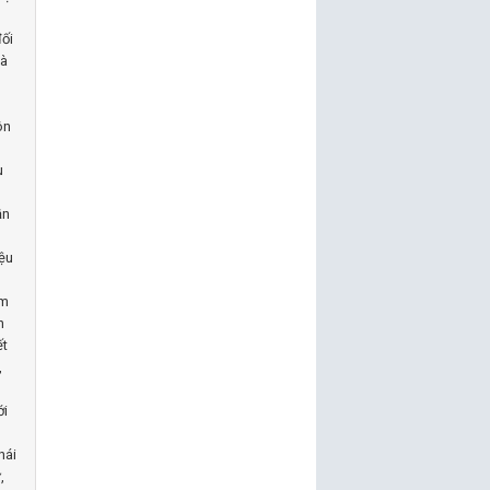
đối
và
ôn
u
ần
iệu
ảm
n
ết
,
ới
hái
,