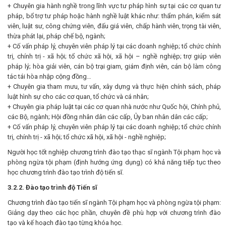
+ Chuyên gia hành nghề trong lĩnh vực tư pháp hình sự tại các cơ quan tư
pháp, bổ trợ tư pháp hoặc hành nghề luật khác như: thẩm phán, kiểm sát
viên, luật sư, công chứng viên, đấu giá viên, chấp hành viên, trọng tài viên,
thừa phát lại, pháp chế bộ, ngành;
+ Cố vấn pháp lý, chuyên viên pháp lý tại các doanh nghiệp; tổ chức chính
trị, chính trị - xã hội; tổ chức xã hội, xã hội – nghề nghiệp; trợ giúp viên
pháp lý; hòa giải viên, cán bộ trại giam, giám định viên, cán bộ làm công
tác tái hòa nhập cộng đồng…
+ Chuyên gia tham mưu, tư vấn, xây dựng và thực hiện chính sách, pháp
luật hình sự cho các cơ quan, tổ chức và cá nhân;
+ Chuyên gia pháp luật tại các cơ quan nhà nước như Quốc hội, Chính phủ,
các Bộ, ngành; Hội đồng nhân dân các cấp, Ủy ban nhân dân các cấp;
+ Cố vấn pháp lý, chuyên viên pháp lý tại các doanh nghiệp; tổ chức chính
trị, chính trị - xã hội; tổ chức xã hội, xã hội - nghề nghiệp;
Người học tốt nghiệp chương trình đào tạo thạc sĩ ngành Tội phạm học và
phòng ngừa tội phạm (định hướng ứng dụng) có khả năng tiếp tục theo
học chương trình đào tạo trình độ tiến sĩ.
3.2.2. Đào tạo trình độ Tiến sĩ
Chương trình đào tạo tiến sĩ ngành Tội phạm học và phòng ngừa tội phạm:
Giảng dạy theo các học phần, chuyên đề phù hợp với chương trình đào
tạo và kế hoạch đào tạo từng khóa học.