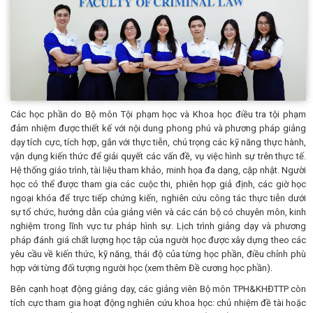
Các học phần do Bộ môn Tội phạm học và Khoa học điều tra tội phạm
đảm nhiệm được thiết kế với nội dung phong phú và phương pháp giảng
dạy tích cực, tích hợp, gắn với thực tiễn, chú trọng các kỹ năng thực hành,
vận dụng kiến thức để giải quyết các vấn đề, vụ việc hình sự trên thực tế.
Hệ thống giáo trình, tài liệu tham khảo, minh họa đa dạng, cập nhật. Người
học có thể được tham gia các cuộc thi, phiên họp giả định, các giờ học
ngoại khóa để trực tiếp chứng kiến, nghiên cứu công tác thực tiễn dưới
sự tổ chức, hướng dẫn của giảng viên và các cán bộ có chuyên môn, kinh
nghiệm trong lĩnh vực tư pháp hình sự. Lịch trình giảng dạy và phương
pháp đánh giá chất lượng học tập của người học được xây dựng theo các
yêu cầu về kiến thức, kỹ năng, thái độ của từng học phần, điều chỉnh phù
hợp với từng đối tượng người học (xem thêm Đề cương học phần).
Bên cạnh hoạt động giảng dạy, các giảng viên Bộ môn TPH&KHĐTTP còn
tích cực tham gia hoạt động nghiên cứu khoa học: chủ nhiệm đề tài hoặc