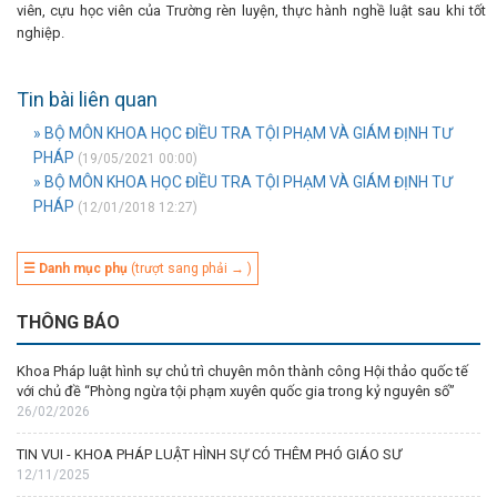
viên, cựu học viên của Trường rèn luyện, thực hành nghề luật sau khi tốt
nghiệp.
Tin bài liên quan
» BỘ MÔN KHOA HỌC ĐIỀU TRA TỘI PHẠM VÀ GIÁM ĐỊNH TƯ
PHÁP
(19/05/2021 00:00)
» BỘ MÔN KHOA HỌC ĐIỀU TRA TỘI PHẠM VÀ GIÁM ĐỊNH TƯ
PHÁP
(12/01/2018 12:27)
☰ Danh mục phụ
(trượt sang phải → )
THÔNG BÁO
Khoa Pháp luật hình sự chủ trì chuyên môn thành công Hội thảo quốc tế
với chủ đề “Phòng ngừa tội phạm xuyên quốc gia trong kỷ nguyên số”
26/02/2026
TIN VUI - KHOA PHÁP LUẬT HÌNH SỰ CÓ THÊM PHÓ GIÁO SƯ
12/11/2025