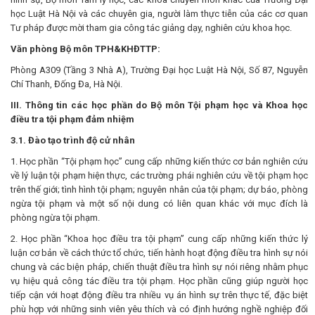
học Luật Hà Nội và các chuyên gia, người làm thực tiễn của các cơ quan
Tư pháp được mời tham gia công tác giảng dạy, nghiên cứu khoa học.
Văn phòng Bộ môn TPH&KHĐTTP:
Phòng A309 (Tầng 3 Nhà A), Trường Đại học Luật Hà Nội, Số 87, Nguyễn
Chí Thanh, Đống Đa, Hà Nội.
III
. Thông tin các học phần do Bộ môn
Tội phạm học và Khoa học
điều tra tội phạm
đảm nhiệm
3.1. Đào tạo trình độ cử nhân
1. Học phần “Tội phạm học” cung cấp những kiến thức cơ bản nghiên cứu
về lý luận tội phạm hiện thực, các trường phái nghiên cứu về tội phạm học
trên thế giới; tình hình tội phạm; nguyên nhân của tội phạm; dự báo, phòng
ngừa tội phạm và một số nội dung có liên quan khác với mục đích là
phòng ngừa tội phạm.
2. Học phần “Khoa học điều tra tội phạm” cung cấp những kiến thức lý
luận cơ bản về cách thức tổ chức, tiến hành hoạt động điều tra hình sự nói
chung và các biện pháp, chiến thuật điều tra hình sự nói riêng nhằm phục
vụ hiệu quả công tác điều tra tội phạm. Học phần cũng giúp người học
tiếp cận với hoạt động điều tra nhiều vụ án hình sự trên thực tế, đặc biệt
phù hợp với những sinh viên yêu thích và có định hướng nghề nghiệp đối