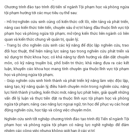
Chương trình đào tạo trình độ tiến sĩ ngành Tội phạm học và phòng ngừa
tội phạm hướng tới các mục tiêu cụ thể sau:
- Hỗ trợ nghiên cứu sinh củng cố kiến thức cốt lõi, nền tảng và phát triển,
nâng cao kiến thức tiên tiến, chuyên sâu ở vị trí hàng đầu thuộc lĩnh vực tội
phạm học và phòng ngừa tội phạm; mở rộng kiến thức liên ngành có liên
quan và kiến thức chung về quản trị, quản lý;
- Trang bị cho nghiên cứu sinh các kỹ năng để độc lập nghiên cứu, trao
đổi học thuật, thể hiện năng lực sáng tạo trong nghiên cứu phát triển và
sử dụng tri thức khoa học; có khả năng tự định hướng và dẫn dắt chuyên
môn, có kỹ năng truyền bá, phổ biến tri thức; khả năng đưa ra các kết
luận, khuyến cáo khoa học mang tính chuyên gia thuộc lĩnh vực tội phạm
học và phòng ngừa tội phạm;
- Giúp nghiên cứu sinh hình thành và phát triển kỹ năng làm việc độc lập,
sáng tạo, kỹ năng quản lý, điều hành chuyên môn trong nghiên cứu; năng
lực hình thành ý tưởng, kiến thức mới; năng lực phát hiện, giải quyết những
vấn đề lý luận và thực tiễn đặt ra thuộc lĩnh vực tội phạm học và phòng
ngừa tội phạm; nâng cao năng lực ngoại ngữ, tin học để phục vụ các hoạt
động nghiên cứu, học tập và công việc chuyên môn.
Nghiên cứu sinh tốt nghiệp chương trình đào tạo trình độ Tiến sĩ ngành Tội
phạm học và phòng ngừa tội phạm có năng lực nghề nghiệp để đảm
nhiệm các công việc nhưng không giới hạn ở các vị trí: