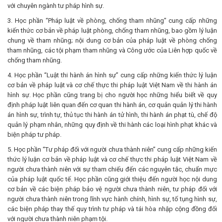
với chuyên ngành tư pháp hình sự.
3. Học phần “Pháp luật về phòng, chống tham nhũng” cung cấp những
kiến thức cơ bản về pháp luật phòng, chống tham nhũng, bao gồm lý luận
chung về tham nhũng; nội dung cơ bản của pháp luật về phòng chống
tham nhũng, các tội phạm tham nhũng và Công ước của Liên hợp quốc về
chống tham nhũng.
4. Học phần “Luật thi hành án hình sự” cung cấp những kiến thức lý luận
cơ bản về pháp luật và cơ chế thực thi pháp luật Việt Nam về thi hành án
hình sự. Học phần cũng trang bị cho người học những hiểu biết về quy
định pháp luật liên quan đến cơ quan thi hành án, cơ quản quản lý thi hành
án hình sự, trình tự, thủ tục thi hành án tử hình, thi hành án phạt tù, chế độ
quản lý phạm nhân, những quy định về thi hành các loại hình phạt khác và
biện pháp tư pháp.
5. Học phần “Tư pháp đối với người chưa thành niên” cung cấp những kiến
thức lý luận cơ bản về pháp luật và cơ chế thực thi pháp luật Việt Nam về
người chưa thành niên với sự tham chiếu đến các nguyên tắc, chuẩn mực
của pháp luật quốc tế. Học phần cũng giới thiệu đến người học nội dung
cơ bản về các biện pháp bảo vệ người chưa thành niên, tư pháp đối với
người chưa thành niên trong lĩnh vực hành chính, hình sự, tố tụng hình sự,
các biện pháp thay thế quy trình tư pháp và tái hòa nhập cộng đồng đối
với người chưa thành niên phạm tội.