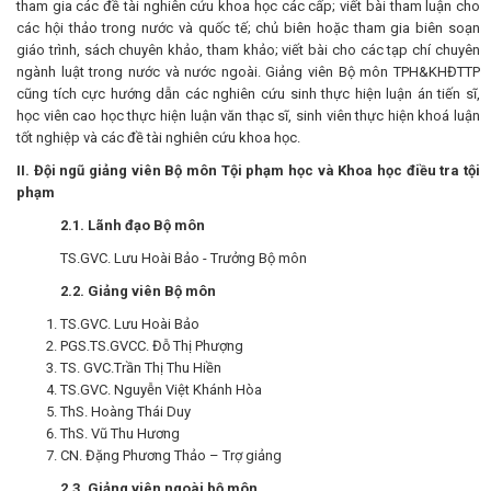
tham gia các đề tài nghiên cứu khoa học các cấp; viết bài tham luận cho
các hội thảo trong nước và quốc tế; chủ biên hoặc tham gia biên soạn
giáo trình, sách chuyên khảo, tham khảo; viết bài cho các tạp chí chuyên
ngành luật trong nước và nước ngoài. Giảng viên Bộ môn TPH&KHĐTTP
cũng tích cực hướng dẫn các nghiên cứu sinh thực hiện luận án tiến sĩ,
học viên cao học thực hiện luận văn thạc sĩ, sinh viên thực hiện khoá luận
tốt nghiệp và các đề tài nghiên cứu khoa học.
II. Đội ngũ giảng viên Bộ môn Tội phạm học và Khoa học điều tra tội
phạm
2.1. Lãnh đạo Bộ môn
TS.GVC. Lưu Hoài Bảo - Trưởng Bộ môn
2.2. Giảng viên Bộ môn
TS.GVC. Lưu Hoài Bảo
PGS.TS.GVCC. Đỗ Thị Phượng
TS. GVC.Trần Thị Thu Hiền
TS.GVC. Nguyễn Việt Khánh Hòa
ThS. Hoàng Thái Duy
ThS. Vũ Thu Hương
CN. Đặng Phương Thảo – Trợ giảng
2.3. Giảng viên ngoài bộ môn