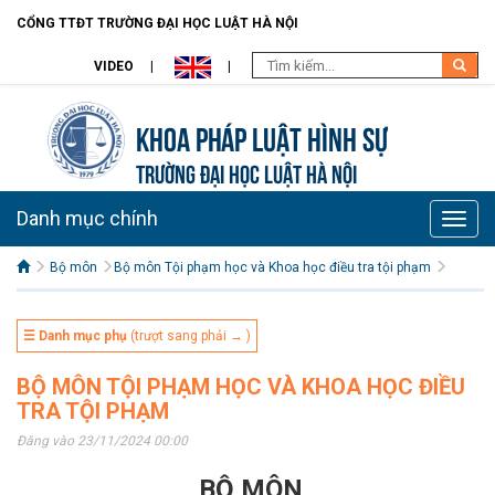
CỔNG TTĐT TRƯỜNG ĐẠI HỌC LUẬT HÀ NỘI
VIDEO
Khoa pháp luật Hình sự
TRƯỜNG ĐẠI HỌC LUẬT HÀ NỘI
Danh mục chính
Toggle
naviga
Bộ môn
Bộ môn Tội phạm học và Khoa học điều tra tội phạm
☰ Danh mục phụ
(trượt sang phải → )
BỘ MÔN TỘI PHẠM HỌC VÀ KHOA HỌC ĐIỀU
TRA TỘI PHẠM
Đăng vào 23/11/2024 00:00
BỘ MÔN