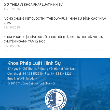
GIỚI THIỆU VỀ KHOA PHÁP LUẬT HÌNH SỰ
11/11/2025
VÒNG CHUNG KẾT CUỘC THI “THE OLYMPUS - HÌNH SỰ ĐỈNH CAO” NĂM
2025
29/10/2025
KHOA PHÁP LUẬT HÌNH SỰ TỔ CHỨC HỘI THẢO KHOA HỌC CẤP KHOA
CHUYÊN NGÀNH TÂM LÝ HỌC
24/10/2025
Khoa Pháp Luật Hình Sự
87 Nguyễn Chí Thanh, P. Giảng Võ, Hà Nội, Việt Nam
Điện thoại: 84.4.38352630 - Fax: 84.4.38343226
Email: info@hlu.edu.vn
© 2016 Trường Đại học Luật Hà Nội