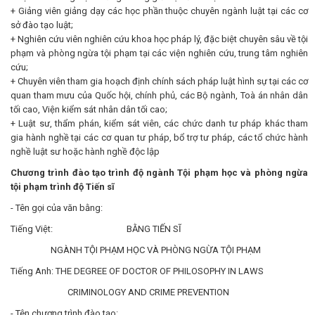
+ Giảng viên giảng dạy các học phần thuộc chuyên ngành luật tại các cơ
sở đào tạo luật;
+ Nghiên cứu viên nghiên cứu khoa học pháp lý, đặc biệt chuyên sâu về tội
phạm và phòng ngừa tội phạm tại các viện nghiên cứu, trung tâm nghiên
cứu;
+ Chuyên viên tham gia hoạch định chính sách pháp luật hình sự tại các cơ
quan tham mưu của Quốc hội, chính phủ, các Bộ ngành, Toà án nhân dân
tối cao, Viện kiểm sát nhân dân tối cao;
+ Luật sư, thẩm phán, kiểm sát viên, các chức danh tư pháp khác tham
gia hành nghề tại các cơ quan tư pháp, bổ trợ tư pháp, các tổ chức hành
nghề luật sư hoặc hành nghề độc lập
C
hương trình đào tạo trình độ ngành Tội phạm học và phòng ngừa
tội phạm trình độ Tiến sĩ
- Tên gọi của văn bằng:
Tiếng Việt: BẰNG TIẾN SĨ
NGÀNH TỘI PHẠM HỌC VÀ PHÒNG NGỪA TỘI PHẠM
Tiếng Anh: THE DEGREE OF DOCTOR OF PHILOSOPHY IN LAWS
CRIMINOLOGY AND CRIME PREVENTION
- Tên chương trình đào tạo: