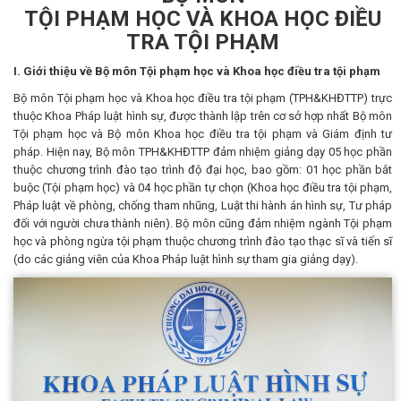
TỘI PHẠM HỌC VÀ KHOA HỌC ĐIỀU
TRA TỘI PHẠM
I. Giới thiệu về Bộ môn Tội phạm học và Khoa học điều tra tội phạm
Bộ môn Tội phạm học và Khoa học điều tra tội phạm (TPH&KHĐTTP) trực
thuộc Khoa Pháp luật hình sự, được thành lập trên cơ sở hợp nhất Bộ môn
Tội phạm học và Bộ môn Khoa học điều tra tội phạm và Giám định tư
pháp. Hiện nay, Bộ môn TPH&KHĐTTP đảm nhiệm giảng dạy 05 học phần
thuộc chương trình đào tạo trình độ đại học, bao gồm: 01 học phần bắt
buộc (Tội phạm học) và 04 học phần tự chọn (Khoa học điều tra tội phạm,
Pháp luật về phòng, chống tham nhũng, Luật thi hành án hình sự, Tư pháp
đối với người chưa thành niên). Bộ môn cũng đảm nhiệm ngành Tội phạm
học và phòng ngừa tội phạm thuộc chương trình đào tạo thạc sĩ và tiến sĩ
(do các giảng viên của Khoa Pháp luật hình sự tham gia giảng dạy).