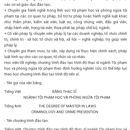
các cơ sở giáo dục đào tạo;
+ Chuyên gia hành nghề trong lĩnh vực tội phạm học và phòng ngừa tội
phạm tại các cơ quan tư pháp, bổ trợ tư pháp hoặc hành nghề luật khác
như: thẩm phán, kiểm sát viên, luật sư, công chứng viên, đấu giá viên,
chấp hành viên, trọng tài viên, thừa phát lại, pháp chế bộ, ngành;
+ Cố vấn pháp lý, chuyên viên pháp lý tại các doanh nghiệp; tổ chức chính
trị, chính trị - xã hội; tổ chức xã hội, xã hội – nghề nghiệp; trợ giúp viên
pháp lý;
+ Chuyên gia tham mưu, tư vấn, xây dựng và thực hiện chính sách, pháp
luật hình sự cho các cơ quan, tổ chức và cá nhân;
Học viên tốt nghiệp chương trình đào tạo trình độ thạc sĩ ngành Tội phạm
học và phòng ngừa tội phạm theo định hướng nghiên cứu có thể tiếp tục
theo học chương trình đào tạo trình độ tiến sĩ.
- Tên gọi của văn bằng:
Tiếng Việt: BẰNG THẠC SĨ
NGÀNH TỘI PHẠM HỌC VÀ PHÒNG NGỪA TỘI PHẠM
Tiếng Anh: THE DEGREE OF MASTER IN LAWS
CRIMINOLOGY AND CRIME PREVENTION
- Tên chương trình đào tạo:
Tiếng Việt: Chương trình đào tạo trình độ thạc sĩ ngành Tội phạm học và