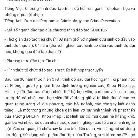
Tiếng Việt: Chương trình đào tạo trình độ tiến sĩ ngành Tội phạm học và
phòng ngừa tội phạm
Tiếng Anh: Doctor's Program in Criminology and Crime Prevention
- Mã số ngành đào tạo của chương trình đào tạo: 9380105
- Thời gian đào tạo tiêu chuẩn: 03 năm (đối với nghiên cứu sinh có đầu vào
trình độ thạc sĩ); 04 năm (đối với nghiên cứu sinh có đầu vào trình độ đại
học, không qua đào tạo thạc sĩ)
- Phương thức đào tạo: Tín chỉ
- Hình thức tổ chức đào tạo: Trực tiếp kết hợp trực tuyến
Sau hơn 30 năm thực hiện CTĐT trình độ sau đại học ngành Tội phạm học
và Phòng ngừa tội phạm theo định hướng nghiên cứu, Khoa Pháp luật
Hình sự đã đào tạo được nhiều thế hệ học viên, cựu học viên cao học,
trong đó có nhiều cựu học viên đã và đang giữ vị trí lãnh đạo ở các cơ
quan trung ương và địa phương, các bộ, ngành, các công ty luật danh
tiếng... Là một trong những khoa gắn liền với sự hình thành và phát triển
của Trường ĐHLHN, Khoa Pháp luật Hình sự có mối quan hệ khăng khít,
gắn bó với nhiều cơ quan nhà nước, doanh nghiệp, các tổ chức hành nghề
luật. Các cơ quan, tổ chức này là các bên liên quan, vừa là người sử dụng
lao động, sử dụng sản phẩm đào tạo của Trường, vừa là cơ sở để học