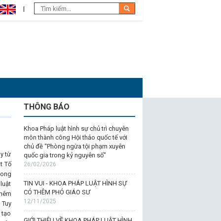
THÔNG BÁO
Khoa Pháp luật hình sự chủ trì chuyên
môn thành công Hội thảo quốc tế với
chủ đề “Phòng ngừa tội phạm xuyên
y từ
quốc gia trong kỷ nguyên số”
t Tố
26/02/2026
rong
TIN VUI - KHOA PHÁP LUẬT HÌNH SỰ
luật
CÓ THÊM PHÓ GIÁO SƯ
thêm
12/11/2025
 Tuy
 tạo
GIỚI THIỆU VỀ KHOA PHÁP LUẬT HÌNH