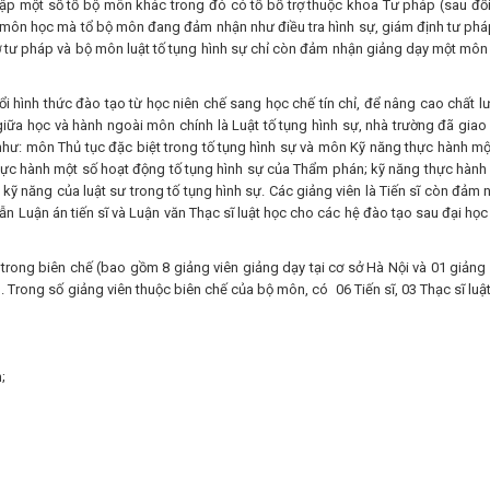
ập một số tổ bộ môn khác trong đó có tổ bổ trợ thuộc khoa Tư pháp (sau đổi
 môn học mà tổ bộ môn đang đảm nhận như điều tra hình sự, giám định tư phá
ợ tư pháp và bộ môn luật tố tụng hình sự chỉ còn đảm nhận giảng dạy một môn
i hình thức đào tạo từ học niên chế sang học chế tín chỉ, để nâng cao chất l
 giữa học và hành ngoài môn chính là Luật tố tụng hình sự, nhà trường đã giao
ư: môn Thủ tục đặc biệt trong tố tụng hình sự và môn Kỹ năng thực hành mộ
hực hành một số hoạt động tố tụng hình sự của Thẩm phán; kỹ năng thực hành
 kỹ năng của luật sư trong tố tụng hình sự. Các giảng viên là Tiến sĩ còn đảm 
n Luận án tiến sĩ và Luận văn Thạc sĩ luật học cho các hệ đào tạo sau đại học
trong biên chế (bao gồm 8 giảng viên giảng dạy tại cơ sở Hà Nội và 01 giảng 
. Trong số giảng viên thuộc biên chế của bộ môn, có 06 Tiến sĩ, 03 Thạc sĩ luật
;