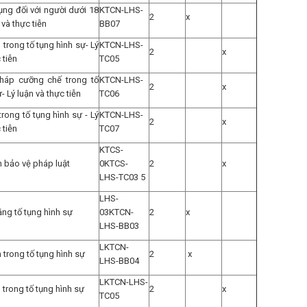
tụng đối với người dưới 18
KTCN-LHS-
2
x
 và thực tiễn
BB07
trong tố tụng hình sự- Lý
KTCN-LHS-
2
x
 tiễn
TC05
háp cưỡng chế trong tố
KTCN-LHS-
2
x
- Lý luận và thực tiễn
TC06
trong tố tụng hình sự - Lý
KTCN-LHS-
2
x
 tiễn
TC07
KTCS-
 bảo vệ pháp luật
0KTCS-
2
x
LHS-TC03 5
LHS-
ng tố tụng hình sự
03KTCN-
2
x
LHS-BB03
LKTCN-
trong tố tụng hình sự
2
x
LHS-BB04
LKTCN-LHS-
trong tố tụng hình sự
2
x
TC05