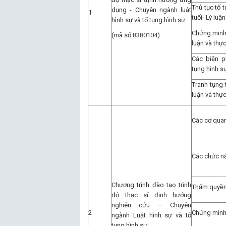
Thủ tục tố 
dụng - Chuyên ngành luật
1
tuổi- Lý luận
hình sự và tố tụng hình sự
Chứng minh 
(mã số 8380104)
luận và thực
Các biện p
tụng hình sự
Tranh tụng 
luận và thực
Các cơ quan
Các chức nă
Chương trình đào tạo trình
Thẩm quyền 
độ thạc sĩ định hướng
nghiên cứu – Chuyên
2
Chứng minh 
ngành Luật hình sự và tố
tụng hình sự