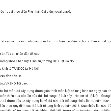
ớc ngoài theo diện Phu nhân đại diện ngoại giao);
ất cả giảng viên thỉnh giảng của bộ môn hiện nay đều có học vị Tiến sĩ luật học
 án Tòa án nhân dân tối cao
rưởng khoa Pháp luật Hình sự, trường ĐH Luật Hà Nội
a kinh tế TANDCC tại Hà Nội
ND tỉnh Yên Bái
ưởng VKSND Tối cao.
ứu, bộ môn đã xây dựng được giáo trình môn luật tố tụng hình sự ngay sau kh
 hoàn thiện qua các lần sửa đổi, bổ sung Bộ luật này. Trên cơ sở Bộ luật Tố tụng
sự đã được đầu tư xây dựng lại và đã sửa đổi bổ sung nhiều lần từ năm 2004,
diện theo quy định của Bộ luật tố tụng hình sự năm 2015. Qua nhiều lần sửa đổ
àn thiện và trở thành tài liệu không thể thiếu trong công tác giảng dạy, nghiên