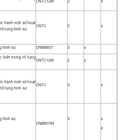
CNTC12M
2
x
ực hành một số hoạt
CNTC
3
x
tố tụng hình sự
ng hình sự
CNBBB07
3
x
 biệt trong tố tụng
CNTC12M
2
x
ực hành một số hoạt
CNTC
3
x
tố tụng hình sự
ng hình sự
3
x
CNBB07M
x