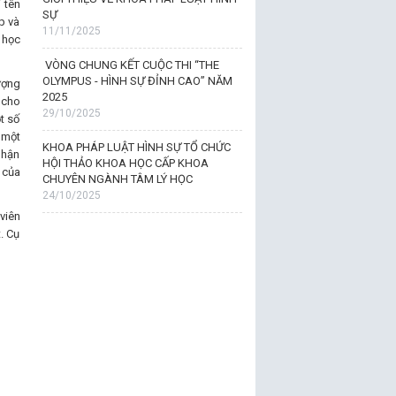
 tên
SỰ
p và
11/11/2025
 học
VÒNG CHUNG KẾT CUỘC THI “THE
OLYMPUS - HÌNH SỰ ĐỈNH CAO” NĂM
ượng
2025
 cho
29/10/2025
t số
 một
KHOA PHÁP LUẬT HÌNH SỰ TỔ CHỨC
nhận
HỘI THẢO KHOA HỌC CẤP KHOA
 của
CHUYÊN NGÀNH TÂM LÝ HỌC
24/10/2025
viên
. Cụ