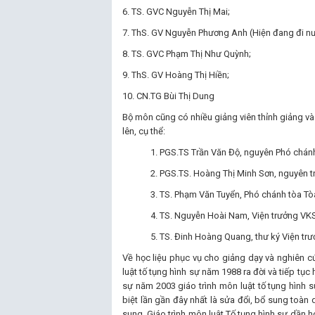
6. TS. GVC Nguyễn Thị Mai;
7. ThS. GV Nguyễn Phương Anh (Hiện đang đi nư
8. TS. GVC Phạm Thị Như Quỳnh;
9. ThS. GV Hoàng Thị Hiền;
10. CN.TG Bùi Thị Dung
Bộ môn cũng có nhiều giảng viên thỉnh giảng và t
lên, cụ thể:
1. PGS.TS Trần Văn Độ, nguyên Phó chánh
2. PGS.TS. Hoàng Thị Minh Sơn, nguyên t
3. TS. Phạm Văn Tuyển, Phó chánh tòa Tò
4. TS. Nguyễn Hoài Nam, Viện trưởng VKS
5. TS. Đinh Hoàng Quang, thư ký Viện tr
Về học liệu phục vụ cho giảng dạy và nghiên c
luật tố tụng hình sự năm 1988 ra đời và tiếp tục
sự năm 2003 giáo trình môn luật tố tụng hình 
biệt lần gần đây nhất là sửa đổi, bổ sung toàn 
sung, Giáo trình môn luật Tố tụng hình sự dần ho