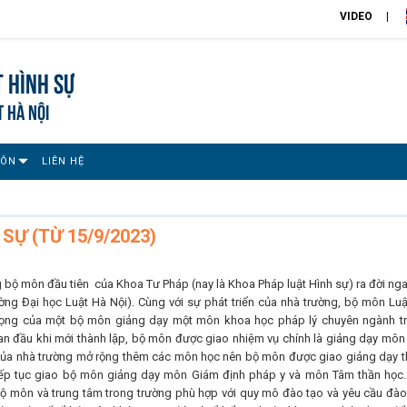
VIDEO
 Hình sự
T HÀ NỘI
MÔN
LIÊN HỆ
SỰ (TỪ 15/9/2023)
 bộ môn đầu tiên của Khoa Tư Pháp (nay là Khoa Pháp luật Hình sự) ra đời nga
rường Đại học Luật Hà Nội). Cùng với sự phát triển của nhà trường, bộ môn Luậ
trọng của một bộ môn giảng dạy một môn khoa học pháp lý chuyên ngành t
an đầu khi mới thành lập, bộ môn được giao nhiệm vụ chính là giảng dạy môn 
 của nhà trường mở rộng thêm các môn học nên bộ môn được giao giảng dạy 
tiếp tục giao bộ môn giảng dạy môn Giám định pháp y và môn Tâm thần học.
 bộ môn và trung tâm trong trường phù hợp với quy mô đào tạo và yêu cầu đào