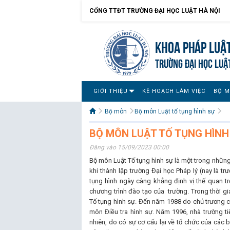
CỔNG TTĐT TRƯỜNG ĐẠI HỌC LUẬT HÀ NỘI
Khoa pháp luật
TRƯỜNG ĐẠI HỌC LUẬ
GIỚI THIỆU
KÊ HOẠCH LÀM VIỆC
BỘ 
Bộ môn
Bộ môn Luật tố tụng hình sự
BỘ MÔN LUẬT TỐ TỤNG HÌNH 
Đăng vào 15/09/2023 00:00
Bộ môn Luật Tố tụng hình sự là một trong những
khi thành lập trường Đại học Pháp lý (nay là t
tụng hình ngày càng khẳng định vị thế quan 
chương trình đào tạo của trường. Trong thời gi
Tố tụng hình sự. Đến năm 1988 do chủ trương
môn Điều tra hình sự. Năm 1996, nhà trường 
nhiên, do có sự cơ cấu lại về tổ chức của các