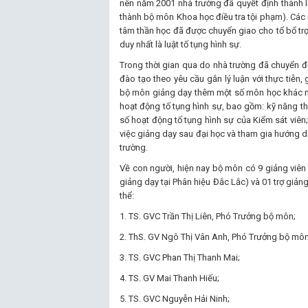
nên năm 2001 nhà trường đã quyết định thành l
thành bộ môn Khoa học điều tra tội phạm). Các
tâm thần học đã được chuyển giao cho tổ bổ tr
duy nhất là luật tố tụng hình sự.
Trong thời gian qua do nhà trường đã chuyển đổ
đào tạo theo yêu cầu gắn lý luận với thực tiễn,
bộ môn giảng dạy thêm một số môn học khác nh
hoạt động tố tụng hình sự, bao gồm: kỹ năng t
số hoạt động tố tụng hình sự của Kiểm sát viên;
việc giảng dạy sau đại học và tham gia hướng dẫ
trường.
Về con người, hiện nay bộ môn có 9 giảng viên 
giảng dạy tại Phân hiệu Đắc Lắc) và 01 trợ giảng
thể:
1. TS. GVC Trần Thị Liên, Phó Trưởng bộ môn;
2. ThS. GV Ngô Thị Vân Anh, Phó Trưởng bộ môn
3. TS. GVC Phan Thị Thanh Mai;
4. TS. GV Mai Thanh Hiếu;
5. TS. GVC Nguyễn Hải Ninh;