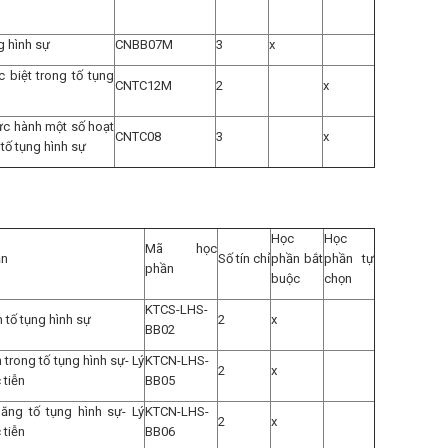
g hình sự
CNBB07M
3
x
 biệt trong tố tụng
CNTC12M
2
x
ực hành một số hoạt
CNTC08
3
x
tố tụng hình sự
Học
Học
Mã học
ần
Số tín chỉ
phần bắt
phần tự
phần
buộc
chọn
KTCS-LHS-
 tố tụng hình sự
2
x
BB02
trong tố tụng hình sự- Lý
KTCN-LHS-
2
x
 tiễn
BB05
ăng tố tụng hình sự- Lý
KTCN-LHS-
2
x
 tiễn
BB06