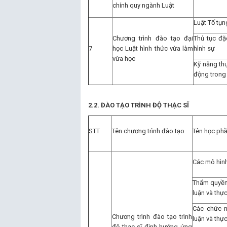
chính quy ngành Luật
Luật Tố tụn
Chương trình đào tạo đại
Thủ tục đặc
7
học Luật hình thức vừa làm
hình sự
vừa học
Kỹ năng th
động trong 
2.2. ĐÀO TẠO TRÌNH ĐỘ THẠC SĨ
STT
Tên chương trình đào tạo
Tên học ph
Các mô hình
Thẩm quyền 
luận và thực
Các chức n
Chương trình đào tạo trình
luận và thực
độ thạc sĩ định hướng ứng