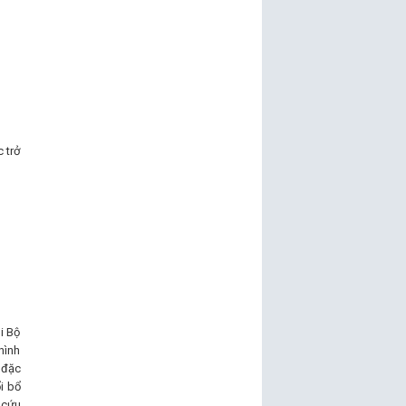
 trở
i Bộ
 hình
 đặc
i bổ
 cứu