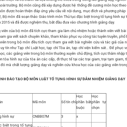
à ngoài trường. Bộ môn cũng đã xây dựng được hệ thống đề cương môn học theo
 luôn được hoàn thiện đáp ứng yêu cầu về nội dung, mục đích và phương pháp
, Bộ môn đã soạn thảo Giáo trình môn Thủ tục đặc biệt trong tố tụng hình sự 
ăm 2015 và đã được nghiệm thu, bắt đầu đưa vào chương trình giảng dạy.
viên của bộ môn đã tích cực tham gia làm chủ nhiệm hoặc thành viên viết bài
tham gia viết sách chuyên khảo, tham khảo phục vụ công tác tuyên truyền, phổ 
 viên trong bộ môn đều tích cực tham gia viết bài nghiên cứu và tác giả của n
uy tín như Tạp chí Luật học, tạp chí Tòa án, tạp chí viện kiểm sát… Để phục vụ
học, các giảng viên trong bộ môn thường xuyên chủ động, tích cực thâm nhập 
tòa hình sự của tòa án các cấp, đi thực tế tại các trại giam, trại tạm giam, 
ờ đó mà chất lượng giảng dạy và nghiên cứu khoa học của các giảng viên tron
ÌNH ĐÀO TẠO BỘ MÔN LUẬT TỐ TỤNG HÌNH SỰ ĐẢM NHIỆM GIẢNG DẠY
Học
Học
ần
Mã môn
Số tín chỉ
phần bắt
phần tự
buộc
chọn
ng hình sự
CNBB07M
3
x
 biệt trong tố tụng