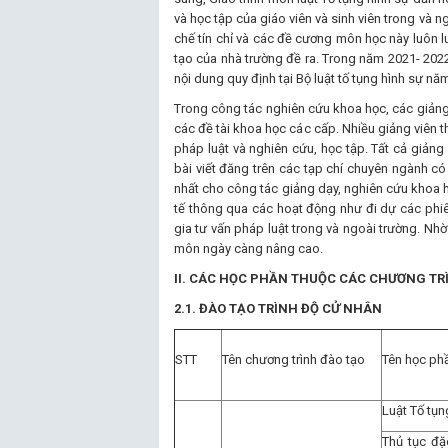
và học tập của giáo viên và sinh viên trong v
chế tín chỉ và các đề cương môn học này luôn
tạo của nhà trường đề ra. Trong năm 2021- 2022
nội dung quy định tại Bộ luật tố tụng hình sự n
Trong công tác nghiên cứu khoa học, các giảng 
các đề tài khoa học các cấp. Nhiều giảng viên 
pháp luật và nghiên cứu, học tập. Tất cả giảng
bài viết đăng trên các tạp chí chuyên ngành có 
nhất cho công tác giảng dạy, nghiên cứu khoa 
tế thông qua các hoạt động như đi dự các phiên 
gia tư vấn pháp luật trong và ngoài trường. Nh
môn ngày càng nâng cao.
II. CÁC HỌC PHẦN THUỘC CÁC CHƯƠNG TR
2.1. ĐÀO TẠO TRÌNH ĐỘ CỬ NHÂN
STT
Tên chương trình đào tạo
Tên học ph
Luật Tố tụ
Thủ tục đặc