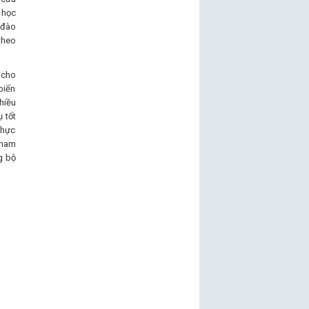
 học
 đào
theo
 cho
biến
hiều
 tốt
thực
tham
g bộ