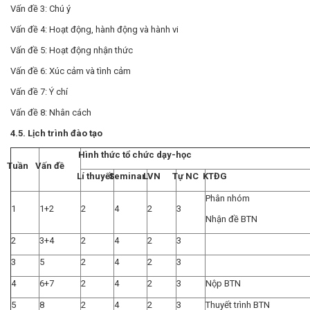
Vấn đề 3: Chú ý
Vấn đề 4: Hoạt động, hành động và hành vi
Vấn đề 5: Hoạt động nhận thức
Vấn đề 6: Xúc cảm và tình cảm
Vấn đề 7: Ý chí
Vấn đề 8: Nhân cách
4.5. Lịch trình đào tạo
Hình thức tổ chức dạy-học
Tuần
Vấn đề
Lí thuyết
Seminar
LVN
Tự NC
KTĐG
Phân nhóm
1
1+2
2
4
2
3
Nhận đề BTN
2
3+4
2
4
2
3
3
5
2
4
2
3
4
6+7
2
4
2
3
Nộp BTN
5
8
2
4
2
3
Thuyết trình BTN