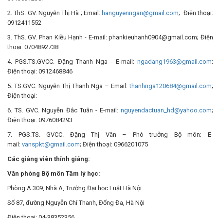
2. ThS. GV. Nguyễn Thị Hà ; Email:
hanguyenngan@gmail.com
; Điện thoại:
0912411552
3. ThS. GV. Phan Kiều Hạnh - E-mail: phankieuhanh0904@gmail.com; Điện
thoại: 0704892738
4. PGS.TS.GVCC. Đặng Thanh Nga - E-mail:
ngadang1963@gmail.com
;
Điện thoại: 0912468846
5. TS.GVC. Nguyễn Thị Thanh Nga – Email:
thanhnga120684@gmail.com
;
Điện thoại:
6. TS. GVC. Nguyễn Đắc Tuân - E-mail:
nguyendactuan_hd@yahoo.com
;
Điện thoại: 0976084293
7. PGS.TS. GVCC. Đặng Thị Vân – Phó trưởng Bộ môn; E-
mail:
vanspkt@gmail.com
; Điện thoại: 0966201075
Các giảng viên thỉnh giảng:
Văn phòng Bộ môn Tâm lý học:
Phòng A 309, Nhà A, Trường Đại học Luật Hà Nội
Số 87, đường Nguyễn Chí Thanh, Đống Đa, Hà Nội
Điện thoại: 04-38352356