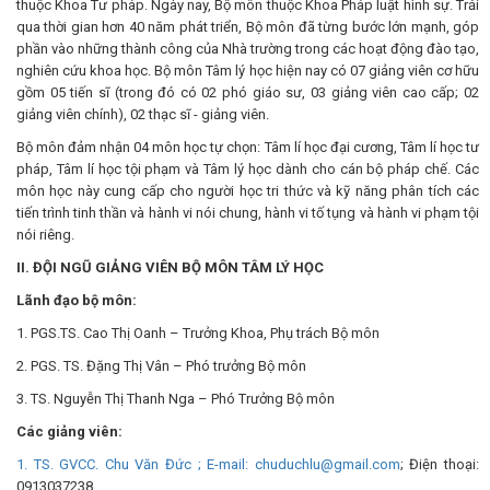
thuộc Khoa Tư pháp. Ngày nay, Bộ môn thuộc Khoa Pháp luật hình sự. Trải
qua thời gian hơn 40 năm phát triển, Bộ môn đã từng bước lớn mạnh, góp
phần vào những thành công của Nhà trường trong các hoạt động đào tạo,
nghiên cứu khoa học. Bộ môn Tâm lý học hiện nay có 07 giảng viên cơ hữu
gồm 05 tiến sĩ (trong đó có 02 phó giáo sư, 03 giảng viên cao cấp; 02
giảng viên chính), 02 thạc sĩ - giảng viên.
Bộ môn đảm nhận 04 môn học tự chọn: Tâm lí học đại cương, Tâm lí học tư
pháp, Tâm lí học tội phạm và Tâm lý học dành cho cán bộ pháp chế. Các
môn học này cung cấp cho người học tri thức và kỹ năng phân tích các
tiến trình tinh thần và hành vi nói chung, hành vi tố tụng và hành vi phạm tội
nói riêng.
II. ĐỘI NGŨ GIẢNG VIÊN BỘ MÔN TÂM LÝ HỌC
Lãnh đạo bộ môn:
1. PGS.TS. Cao Thị Oanh – Trưởng Khoa, Phụ trách Bộ môn
2. PGS. TS. Đặng Thị Vân – Phó trưởng Bộ môn
3. TS. Nguyễn Thị Thanh Nga – Phó Trưởng Bộ môn
Các giảng viên:
1. TS. GVCC. Chu Văn Đức ; E-mail:
chuduchlu@gmail.com
; Điện thoại:
0913037238.