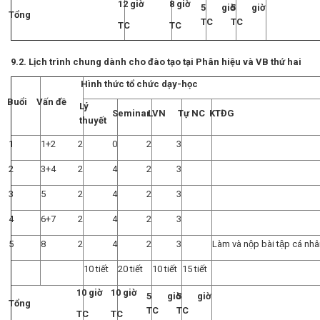
12 giờ
8 giờ
5 giờ
5 giờ
Tổng
TC
TC
TC
TC
9.2. Lịch trình chung dành cho đào tạo tại Phân hiệu và VB thứ hai
Hình thức tổ chức dạy-học
Buổi
Vấn đề
Lý
Seminar
LVN
Tự NC
KTĐG
thuyết
1
1+2
2
0
2
3
2
3+4
2
4
2
3
3
5
2
4
2
3
4
6+7
2
4
2
3
5
8
2
4
2
3
Làm và nộp bài tập cá nh
10 tiết
20 tiết
10 tiết
15 tiết
10 giờ
10 giờ
5 giờ
5 giờ
Tổng
TC
TC
TC
TC