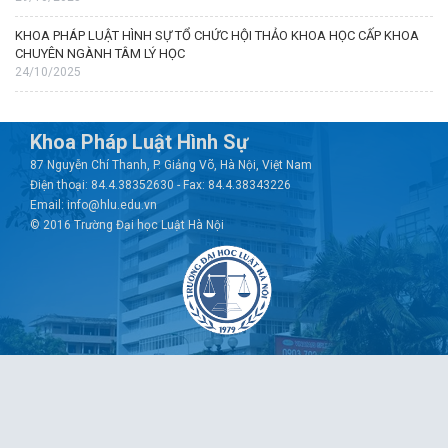
KHOA PHÁP LUẬT HÌNH SỰ TỔ CHỨC HỘI THẢO KHOA HỌC CẤP KHOA
CHUYÊN NGÀNH TÂM LÝ HỌC
24/10/2025
Khoa Pháp Luật Hình Sự
87 Nguyễn Chí Thanh, P. Giảng Võ, Hà Nội, Việt Nam
Điện thoại: 84.4.38352630 - Fax: 84.4.38343226
Email: info@hlu.edu.vn
© 2016 Trường Đại học Luật Hà Nội