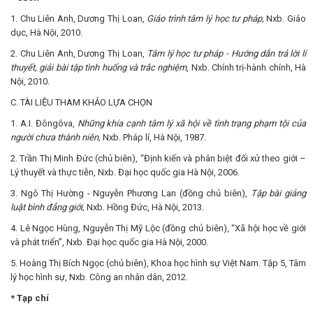
1. Chu Liên Anh, Dương Thị Loan,
Giáo trình tâm lý học tư pháp,
Nxb. Giáo
dục, Hà Nội, 2010.
2. Chu Liên Anh, Dương Thị Loan,
Tâm lý học tư pháp
- Hướng dẫn trả lời lí
thuyết, giải bài tập tình huống và trắc nghiệm
, Nxb. Chính trị-hành chính, Hà
Nội, 2010.
C. TÀI LIỆU THAM KHẢO LỰA CHỌN
1. A.I. Đôngôva,
Những khía cạnh tâm lý xã hội về tình trạng phạm tội của
người chưa thành niên,
Nxb. Pháp lí, Hà Nội, 1987.
2. Trần Thị Minh Đức (chủ biên), “Định kiến và phân biệt đối xử theo giới –
Lý thuyết và thực tiễn, Nxb. Đại học quốc gia Hà Nội, 2006.
3. Ngô Thị Hường - Nguyễn Phương Lan (đồng chủ biên),
Tập bài giảng
luật bình đẳng giới,
Nxb. Hồng Đức, Hà Nội, 2013.
4. Lê Ngọc Hùng, Nguyễn Thị Mỹ Lộc (đồng chủ biên), “Xã hội học về giới
và phát triển”, Nxb. Đại học quốc gia Hà Nội, 2000.
5. Hoàng Thị Bích Ngọc (chủ biên), Khoa học hình sự Việt Nam. Tập 5, Tâm
lý học hình sự, Nxb. Công an nhân dân, 2012.
* Tạp chí