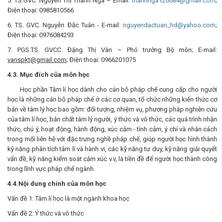
5. TS.GVC. Nguyễn Thị Thanh Nga – Email:
thanhnga120684@gmail.com
;
Điện thoại: 0985810566
6. TS. GVC. Nguyễn Đắc Tuân - E-mail:
nguyendactuan_hd@yahoo.com
;
Điện thoại: 0976084293
7. PGS.TS. GVCC. Đặng Thị Vân – Phó trưởng Bộ môn; E-mail:
vanspkt@gmail.com
; Điện thoại: 0966201075
4.3. Mục đích của môn học
Học phần Tâm lí học dành cho cán bộ pháp chế cung cấp cho người
học là những cán bộ pháp chế ở các cơ quan, tổ chức những kiến thức cơ
bản về tâm lý học bao gồm: đối tượng, nhiệm vụ, phương pháp nghiên cứu
của tâm lí học, bản chất tâm lý người, ý thức và vô thức, các quá trình nhận
thức, chú ý, hoạt động, hành động, xúc cảm - tình cảm, ý chí và nhân cách
trong mối liên hệ với đặc trưng nghề pháp chế, giúp người học hình thành
kỹ năng phân tích tâm lí và hành vi, các kỹ năng tư duy, kỹ năng giải quyết
vấn đề, kỹ năng kiểm soát cảm xúc v.v, là tiền đề để người học thành công
trong lĩnh vực pháp chế ngành.
4.4.Nội dung chính của môn học
Vấn đề 1: Tâm lí học là một ngành khoa học
Vấn đề 2: Ý thức và vô thức