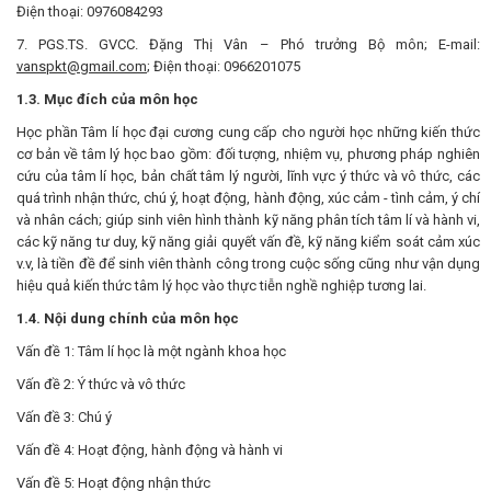
Điện thoại: 0976084293
7. PGS.TS. GVCC. Đặng Thị Vân – Phó trưởng Bộ môn; E-mail:
vanspkt@gmail.com
; Điện thoại: 0966201075
1.3. Mục đích của môn học
Học phần Tâm lí học đại cương cung cấp cho người học những kiến thức
cơ bản về tâm lý học bao gồm: đối tượng, nhiệm vụ, phương pháp nghiên
cứu của tâm lí học, bản chất tâm lý người, lĩnh vực ý thức và vô thức, các
quá trình nhận thức, chú ý, hoạt động, hành động, xúc cảm - tình cảm, ý chí
và nhân cách; giúp sinh viên hình thành kỹ năng phân tích tâm lí và hành vi,
các kỹ năng tư duy, kỹ năng giải quyết vấn đề, kỹ năng kiểm soát cảm xúc
v.v, là tiền đề để sinh viên thành công trong cuộc sống cũng như vận dụng
hiệu quả kiến thức tâm lý học vào thực tiễn nghề nghiệp tương lai.
1.4. Nội dung chính của môn học
Vấn đề 1: Tâm lí học là một ngành khoa học
Vấn đề 2: Ý thức và vô thức
Vấn đề 3: Chú ý
Vấn đề 4: Hoạt động, hành động và hành vi
Vấn đề 5: Hoạt động nhận thức