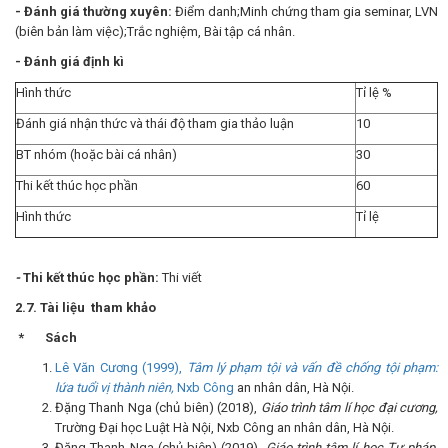
- Đánh giá thường xuyên:
Điểm danh;Minh chứng tham gia seminar, LVN
(biên bản làm việc);Trắc nghiệm, Bài tập cá nhân.
- Đánh giá định kì
Hình thức
Tỉ lệ %
Đánh giá nhận thức và thái độ tham gia thảo luận
10
BT nhóm (hoặc bài cá nhân)
30
Thi kết thúc học phần
60
Hình thức
Tỉ lệ
-
Thi kết thúc học phần:
Thi viết
2.7. Tài liệu tham khảo
* Sách
Lê Văn Cương (1999),
Tâm lý phạm tội và vấn đề chống tội phạm:
lứa tuổi vị thành niên,
Nxb Công
an nhân dân, Hà Nội.
Đặng Thanh Nga (chủ biên) (2018),
Giáo trình tâm lí học đại cương,
Trường Đại học Luật Hà Nội, Nxb Công an nhân dân, Hà Nội.
Đặng Thanh Nga (chủ biên) (2019),
Giáo trình tâm lí học Tư pháp
,