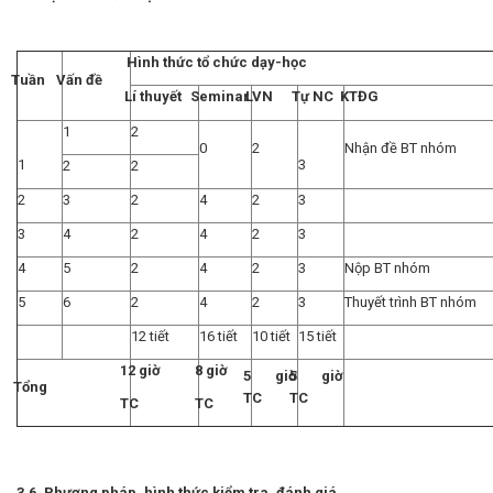
Hình thức tổ chức dạy-học
Tuần
Vấn đề
Lí thuyết
Seminar
LVN
Tự NC
KTĐG
1
2
0
2
Nhận đề BT nhóm
1
3
2
2
2
3
2
4
2
3
3
4
2
4
2
3
4
5
2
4
2
3
Nộp BT nhóm
5
6
2
4
2
3
Thuyết trình BT nhóm
12 tiết
16 tiết
10 tiết
15 tiết
12 giờ
8 giờ
5 giờ
5 giờ
Tổng
TC
TC
TC
TC
3.6. Phương pháp, hình thức kiểm tra, đánh giá