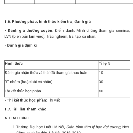
1.6. Phương pháp, hình thức kiểm tra, đánh giá
- Đánh giá thường xuyên:
Điểm danh; Minh chứng tham gia seminar,
LVN (biên bản làm việc); Trắc nghiệm, Bài tập cá nhân.
- Đánh giá định kì
Hình thức
Tỉ lệ %
Đánh giá nhận thức và thái độ tham gia thảo luận
10
BT nhóm (hoặc bài cá nhân)
30
Thi kết thúc học phần
60
-
Thi kết thúc học phần:
Thi viết
1.7. Tài liệu tham khảo
A. GIÁO TRÌNH
Trường Đại học Luật Hà Nội,
Giáo trình tâm lý học đại cương
, Nxb.
Công an nhân dân, Hà Nội, 2018, 2019.