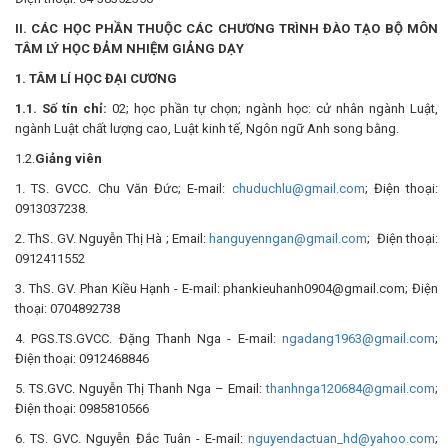
II. CÁC HỌC PHẦN THUỘC CÁC CHƯƠNG TRÌNH ĐÀO TẠO BỘ MÔN
TÂM LÝ HỌC ĐẢM NHIỆM GIẢNG DẠY
1. TÂM LÍ HỌC ĐẠI CƯƠNG
1.1. Số tín chỉ:
02; học phần tự chọn; ngành học: cử nhân ngành Luật,
ngành Luật chất lượng cao, Luật kinh tế, Ngôn ngữ Anh song bằng.
1.2.
Giảng viên
1. TS. GVCC. Chu Văn Đức; E-mail:
chuduchlu@gmail.com
; Điện thoại:
0913037238.
2. ThS. GV. Nguyễn Thị Hà ; Email:
hanguyenngan@gmail.com
; Điện thoại:
0912411552
3. ThS. GV. Phan Kiều Hạnh - E-mail: phankieuhanh0904@gmail.com; Điện
thoại: 0704892738
4. PGS.TS.GVCC. Đặng Thanh Nga - E-mail:
ngadang1963@gmail.com
;
Điện thoại: 0912468846
5. TS.GVC. Nguyễn Thị Thanh Nga – Email:
thanhnga120684@gmail.com
;
Điện thoại: 0985810566
6. TS. GVC. Nguyễn Đắc Tuân - E-mail:
nguyendactuan_hd@yahoo.com
;