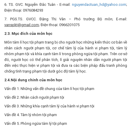
6. TS. GVC. Nguyễn Đắc Tuân - E-mail:
nguyendactuan_hd@yahoo.com
;
Điện thoại: 0976084293
7. PGS.TS. GVCC. Đặng Thị Vân – Phó trưởng Bộ môn; E-mail:
vanspkt@gmail.com
; Điện thoại: 0966201075
2.3. Mục đích của môn học
Môn tâm lí học tội phạm trang bị cho người học những kiến thức cơ bản về
nhân cách người phạm tội, cơ chế tâm lý của hành vi phạm tội, tâm lý
nhóm phạm tội và khía cạnh tâm lí trong phòng ngừa tội phạm. Trên cơ sở
đó, người học có thể phân tích, lí giải nguyên nhân dẫn người phạm tội
đến việc thực hiện vi phạm tội và đưa ra các biện pháp đấu tranh phòng
chống tình trạng phạm tội dưới góc độ tâm lý học.
2.4.Nội dung chính của môn học
Vấn đề 1. Những vấn đề chung của tâm lí học tội phạm
Vấn đề 2. Nhân cách người phạm tội
Vấn đề 3. Những khía cạnh tâm lý của hành vi phạm tội
Vấn đề 4. Tâm lý nhóm tội phạm
Vấn đề 5. Phòng ngừa tâm lý tội phạm