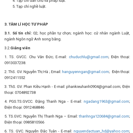
Tạp chí dân chủ và pháp luật.
Tạp chí nghề luật.
3. TÂM LÍ HỌC TƯ PHÁP
3.1. Số tín chỉ:
02; học phần tự chọn; ngành học: cử nhân ngành Luật,
ngành Ngôn ngữ Anh song bằng.
3.2.
Giảng viên
1. TS. GVCC. Chu Văn Đức; E-mail:
chuduchlu@gmail.com
; Điện thoại:
0913037238.
2. ThS. GV. Nguyễn Thị Hà ; Email:
hanguyenngan@gmail.com
; Điện thoại:
0912411552
3. ThS. GV. Phan Kiều Hạnh - E-mail: phankieuhanh0904@gmail.com; Điện
thoại: 0704892738
4. PGS.TS.GVCC. Đặng Thanh Nga - E-mail:
ngadang1963@gmail.com
;
Điện thoại: 0912468846
5. TS.GVC. Nguyễn Thị Thanh Nga – Email:
thanhnga120684@gmail.com
;
Điện thoại: 0985810566
6. TS. GVC. Nguyễn Đắc Tuân - E-mail:
nguyendactuan_hd@yahoo.com
;