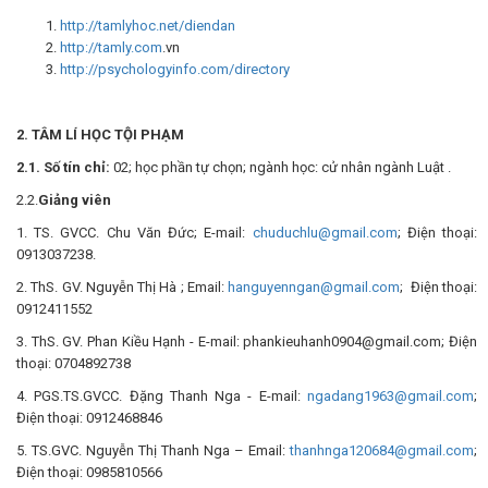
http://tamlyhoc.net/diendan
http://tamly.com
.vn
http://psychologyinfo.com/directory
2. TÂM LÍ HỌC TỘI PHẠM
2.1. Số tín chỉ:
02; học phần tự chọn; ngành học: cử nhân ngành Luật .
2.2.
Giảng viên
1. TS. GVCC. Chu Văn Đức; E-mail:
chuduchlu@gmail.com
; Điện thoại:
0913037238.
2. ThS. GV. Nguyễn Thị Hà ; Email:
hanguyenngan@gmail.com
; Điện thoại:
0912411552
3. ThS. GV. Phan Kiều Hạnh - E-mail: phankieuhanh0904@gmail.com; Điện
thoại: 0704892738
4. PGS.TS.GVCC. Đặng Thanh Nga - E-mail:
ngadang1963@gmail.com
;
Điện thoại: 0912468846
5. TS.GVC. Nguyễn Thị Thanh Nga – Email:
thanhnga120684@gmail.com
;
Điện thoại: 0985810566