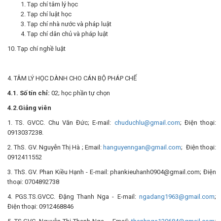
Tạp chí tâm lý học
Tạp chí luật học
Tạp chí nhà nước và pháp luật
Tạp chí dân chủ và pháp luật
10. Tạp chí nghề luật
4. TÂM LÝ HỌC DÀNH CHO CÁN BỘ PHÁP CHẾ
4.1. Số tín chỉ:
02; học phần tự chọn
4.2.Giảng viên
1. TS. GVCC. Chu Văn Đức; E-mail:
chuduchlu@gmail.com
; Điện thoại:
0913037238.
2. ThS. GV. Nguyễn Thị Hà ; Email:
hanguyenngan@gmail.com
; Điện thoại:
0912411552
3. ThS. GV. Phan Kiều Hạnh - E-mail: phankieuhanh0904@gmail.com; Điện
thoại: 0704892738
4. PGS.TS.GVCC. Đặng Thanh Nga - E-mail:
ngadang1963@gmail.com
;
Điện thoại: 0912468846