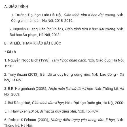
A. GIÁO TRÌNH
1. Trường Đại học Luật Hà Nội,
Giáo trình tâm lí học đại cương
, Nxb.
Công an nhân dân, Hà Nội, 2018, 2019.
2. Nguyễn Quang Uẩn (chủ biên),
Giáo trình tâm lí học đại cương
, Nxb.
Đại học Sư phạm, Hà Nội, 2013.
B. TÀI LIỆU THAM KHẢO BẮT BUỘC
* Sách
1. Nguyễn Ngọc Bích (1998),
Tâm lí học nhân cách
, Nxb. Giáo dục, Hà Nội,
1998.
2. Tony Buzan (2013), Bản đồ tư duy trong công việc, Nxb. Lao động - Xã
hội, Hà Nội.
3. B.R. Hergenhanh (2003),
Nhập môn lịch sử tâm lí học
, Nxb. Thống kê, Hà
Nội, 2003.
4. Bùi Đăng Huệ,
Giáo trình tâm lí học
, Nxb. Đại học Quốc gia, Hà Nội, 2000.
5. T. Harv Eker (2015), Bí mật tư duy triệu phú, Nxb. Tp.HCM.
6. Robert S.Felman (2003),
Những điều trọng yếu trong tâm lí học
, Nxb.
Thống kê, Hà Nội.