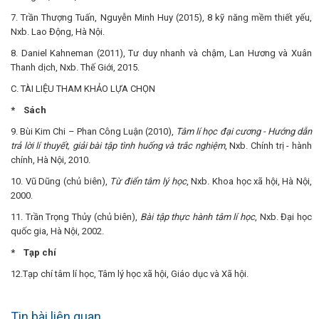
7. Trần Thượng Tuấn, Nguyễn Minh Huy (2015), 8 kỹ năng mềm thiết yếu,
Nxb. Lao Động, Hà Nội.
8. Daniel Kahneman (2011), Tư duy nhanh và chậm, Lan Hương và Xuân
Thanh dịch, Nxb. Thế Giới, 2015.
C. TÀI LIỆU THAM KHẢO LỰA CHỌN
* Sách
9. Bùi Kim Chi – Phan Công Luận (2010),
Tâm lí học đại cương
- Hướng dẫn
trả lời lí thuyết, giải bài tập tình huống và trắc nghiệm
, Nxb. Chính trị - hành
chính, Hà Nội, 2010.
10. Vũ Dũng (chủ biên),
Từ điển tâm lý học
, Nxb. Khoa học xã hội, Hà Nội,
2000.
11. Trần Trọng Thủy (chủ biên),
Bài tập thực hành tâm lí học
, Nxb. Đại học
quốc gia, Hà Nội, 2002.
* Tạp chí
12.Tạp chí tâm lí học, Tâm lý học xã hội, Giáo dục và Xã hội.
Tin bài liên quan