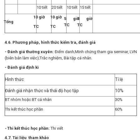
10 tiết
20 tiết
10 tiết
15 tiết
10 giờ
10 giờ
5 giờ
5 giờ
Tổng
TC
TC
TC
TC
4.6. Phương pháp, hình thức kiểm tra, đánh giá
- Đánh giá thường xuyên:
Điểm danh;Minh chứng tham gia seminar, LVN
(biên bản làm việc);Trắc nghiệm, Bài tập cá nhân.
- Đánh giá định kì
Hình thức
Tỉ lệ
Đánh giá nhận thức và thái độ học tập
10%
BT nhóm hoặc BT cá nhân
30%
Thi kết thúc học phần
60%
-
Thi kết thúc học phần:
Thi viết
4.7. Tài liệu tham khảo