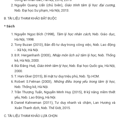
Nguyễn Quang Uẩn (chủ biên),
Giáo trình tâm lý học đại cương
,
Nxb. Đại học Sư phạm, Hà Nội, 2013.
B. TÀI LIỆU THAM KHẢO BẮT BUỘC
* Sách
Nguyễn Ngọc Bích (1998),
Tâm lý học nhân cách
, Nxb. Giáo dục,
Hà Nội, 1998.
Tony Buzan (2013), Bản đồ tư duy trong công việc, Nxb. Lao động
- Xã hội, Hà Nội.
B.R. Hergenhanh (2003),
Nhập môn lịch sử tâm lý học
, Nxb. Thống
kê, Hà Nội, 2003.
Bùi Đăng Huệ,
Giáo trình tâm lý học
, Nxb. Đại học Quốc gia, Hà Nội,
2000.
T. Harv Eker (2015), Bí mật tư duy triệu phú, Nxb. Tp.HCM.
Robert S.Felman (2003),
Những điều trọng yếu trong tâm lý học
,
Nxb. Thống kê, Hà Nội.
Trần Thượng Tuấn, Nguyễn Minh Huy (2015), 8 kỹ năng mềm thiết
yếu, Nxb. Lao Động, Hà Nội.
Daniel Kahneman (2011), Tư duy nhanh và chậm, Lan Hương và
Xuân Thanh dịch, Nxb. Thế Giới, 2015.
C. TÀI LIỆU THAM KHẢO LỰA CHỌN