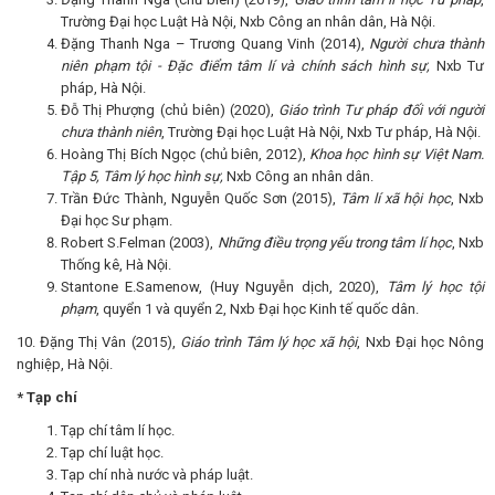
Trường Đại học Luật Hà Nội, Nxb Công an nhân dân, Hà Nội.
Đặng Thanh Nga – Trương Quang Vinh (2014),
Người chưa thành
niên phạm tội - Đặc điểm tâm lí và chính sách hình sự,
Nxb Tư
pháp, Hà Nội.
Đỗ Thị Phượng (chủ biên) (2020),
Giáo trình Tư pháp đối với người
chưa thành niên
, Trường Đại học Luật Hà Nội, Nxb Tư pháp, Hà Nội.
Hoàng Thị Bích Ngọc (chủ biên, 2012),
Khoa học hình sự Việt Nam.
Tập 5, Tâm lý học hình sự,
Nxb Công an nhân dân.
Trần Đức Thành, Nguyễn Quốc Sơn (2015),
Tâm lí xã hội học
, Nxb
Đại học Sư phạm.
Robert S.Felman (2003),
Những điều trọng yếu trong tâm lí học
, Nxb
Thống kê, Hà Nội.
Stantone E.Samenow, (Huy Nguyễn dịch, 2020),
Tâm lý học tội
phạm
, quyển 1 và quyển 2, Nxb Đại học Kinh tế quốc dân.
10. Đặng Thị Vân (2015),
Giáo trình Tâm lý học xã hội
, Nxb Đại học Nông
nghiệp, Hà Nội.
* Tạp chí
Tạp chí tâm lí học.
Tạp chí luật học.
Tạp chí nhà nước và pháp luật.