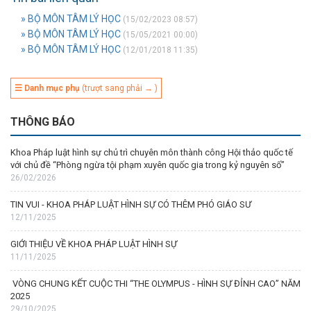
» BỘ MÔN TÂM LÝ HỌC
(15/02/2023 08:57)
» BỘ MÔN TÂM LÝ HỌC
(15/05/2021 00:00)
» BỘ MÔN TÂM LÝ HỌC
(12/01/2018 11:35)
☰ Danh mục phụ
(trượt sang phải → )
THÔNG BÁO
Khoa Pháp luật hình sự chủ trì chuyên môn thành công Hội thảo quốc tế
với chủ đề “Phòng ngừa tội phạm xuyên quốc gia trong kỷ nguyên số”
26/02/2026
TIN VUI - KHOA PHÁP LUẬT HÌNH SỰ CÓ THÊM PHÓ GIÁO SƯ
12/11/2025
GIỚI THIỆU VỀ KHOA PHÁP LUẬT HÌNH SỰ
11/11/2025
VÒNG CHUNG KẾT CUỘC THI “THE OLYMPUS - HÌNH SỰ ĐỈNH CAO” NĂM
2025
29/10/2025