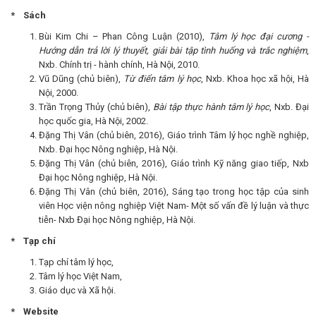
* Sách
Bùi Kim Chi – Phan Công Luận (2010),
Tâm lý học đại cương
-
Hướng dẫn trả lời lý thuyết, giải bài tập tình huống và trắc nghiệm
,
Nxb. Chính trị - hành chính, Hà Nội, 2010.
Vũ Dũng (chủ biên),
Từ điển tâm lý học
, Nxb. Khoa học xã hội, Hà
Nội, 2000.
Trần Trọng Thủy (chủ biên),
Bài tập thực hành tâm lý học
, Nxb. Đại
học quốc gia, Hà Nội, 2002.
Đặng Thị Vân (chủ biên, 2016), Giáo trình Tâm lý học nghề nghiệp,
Nxb. Đại học Nông nghiệp, Hà Nội.
Đặng Thị Vân (chủ biên, 2016), Giáo trình Kỹ năng giao tiếp, Nxb
Đại học Nông nghiệp, Hà Nội.
Đặng Thị Vân (chủ biên, 2016), Sáng tạo trong học tập của sinh
viên Học viện nông nghiệp Việt Nam- Một số vấn đề lý luận và thực
tiễn- Nxb Đại học Nông nghiệp, Hà Nội.
* Tạp chí
Tạp chí tâm lý học,
Tâm lý học Việt Nam,
Giáo dục và Xã hội.
* Website