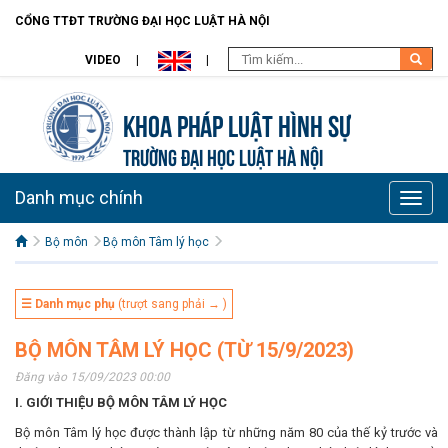
CỔNG TTĐT TRƯỜNG ĐẠI HỌC LUẬT HÀ NỘI
VIDEO
Khoa pháp luật Hình sự
TRƯỜNG ĐẠI HỌC LUẬT HÀ NỘI
Danh mục chính
Toggle
naviga
Bộ môn
Bộ môn Tâm lý học
☰ Danh mục phụ
(trượt sang phải → )
BỘ MÔN TÂM LÝ HỌC (TỪ 15/9/2023)
Đăng vào 15/09/2023 00:00
I. GIỚI THIỆU BỘ MÔN TÂM LÝ HỌC
Bộ môn Tâm lý học được thành lập từ những năm 80 của thế kỷ trước và