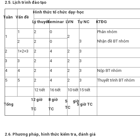
2.5. Lịch trình đào tạo
Hình thức tổ chức dạy-học
Tuần
Vấn đề
Lý thuyết
Seminar
LVN
Tự NC
KTĐG
1
2
0
Phân nhóm
1
2
3
Nhận đề BT nhóm
2
2
0
2
1+2+3
2
4
2
3
3
3
2
4
2
3
4
4
2
4
2
3
Nộp BT nhóm
5
5
2
4
2
3
Thuyết trình BT nhóm
12 tiết
16 tiết
10 tiết
15 tiết
12 giờ
8 giờ
5 giờ
Tổng
5 giờ TC
TC
TC
TC
2.6. Phương pháp, hình thức kiểm tra, đánh giá