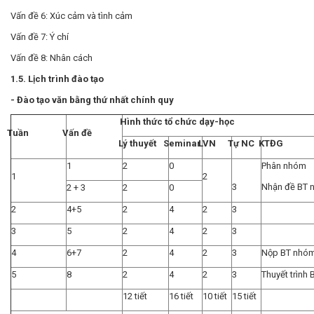
Vấn đề 6: Xúc cảm và tình cảm
Vấn đề 7: Ý chí
Vấn đề 8: Nhân cách
1.5.
Lịch trình đào tạo
- Đào tạo văn bằng thứ nhất chính quy
Hình thức tổ chức dạy-học
Tuần
Vấn đề
Lý thuyết
Seminar
LVN
Tự NC
KTĐG
1
2
0
Phân nhóm
1
2
3
Nhận đề BT 
2 + 3
2
0
2
4+5
2
4
2
3
3
5
2
4
2
3
4
6+7
2
4
2
3
Nộp BT nhó
5
8
2
4
2
3
Thuyết trình
12 tiết
16 tiết
10 tiết
15 tiết